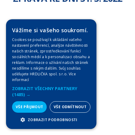
Zobrazit
Vážíme si vašeho soukromí.
Cookies se používají k ukládání vašeho
nastavení preferencí, analýze návštěvnosti
našich stránek, zprostředkování funkcí
sociálních médií a k personalizaci obsahu a
reklam. Informace o užívání našich stránek
nesdílíme s nikým dalším. Svůj souhlas
udělujete HRDLIČKA spol. s r.o.
Více
informací
ZOBRAZIT VŠECHNY PARTNERY
(1485) →
VŠE PŘIJMOUT
VŠE ODMÍTNOUT
ZOBRAZIT PODROBNOSTI