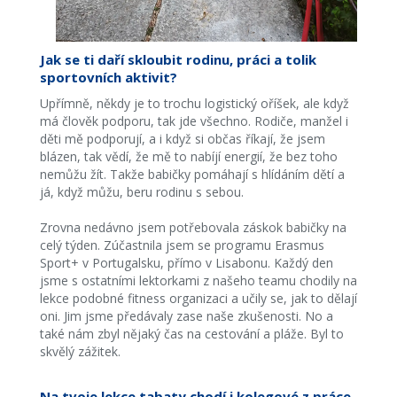
Jak se ti daří skloubit rodinu, práci a tolik
sportovních aktivit?
Upřímně, někdy je to trochu logistický oříšek, ale když
má člověk podporu, tak jde všechno. Rodiče, manžel i
děti mě podporují, a i když si občas říkají, že jsem
blázen, tak vědí, že mě to nabíjí energií, že bez toho
nemůžu žít. Takže babičky pomáhají s hlídáním dětí a
já, když můžu, beru rodinu s sebou.
Zrovna nedávno jsem potřebovala záskok babičky na
celý týden. Zúčastnila jsem se programu Erasmus
Sport+ v Portugalsku, přímo v Lisabonu. Každý den
jsme s ostatními lektorkami z našeho teamu chodily na
lekce podobné fitness organizaci a učily se, jak to dělají
oni. Jim jsme předávaly zase naše zkušenosti. No a
také nám zbyl nějaký čas na cestování a pláže. Byl to
skvělý zážitek.
Na tvoje lekce tabaty chodí i kolegové z práce.