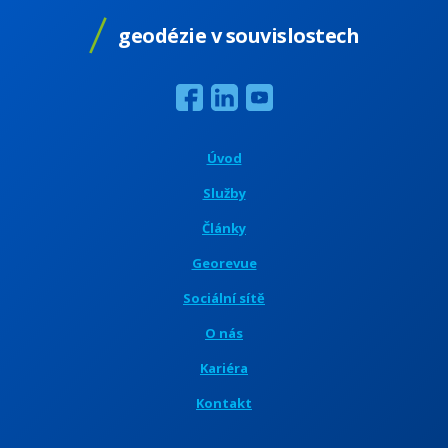
geodézie v souvislostech
Úvod
Služby
Články
Georevue
Sociální sítě
O nás
Kariéra
Kontakt