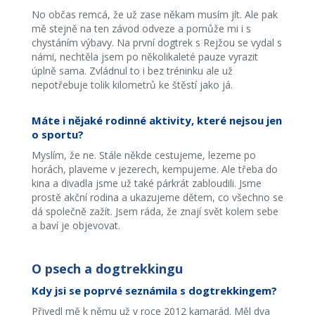
No občas remcá, že už zase někam musím jít. Ale pak
mě stejně na ten závod odveze a pomůže mi i s
chystáním výbavy. Na první dogtrek s Rejžou se vydal s
námi, nechtěla jsem po několikaleté pauze vyrazit
úplně sama. Zvládnul to i bez tréninku ale už
nepotřebuje tolik kilometrů ke štěstí jako já.
Máte i nějaké rodinné aktivity, které nejsou jen
o sportu?
Myslím, že ne. Stále někde cestujeme, lezeme po
horách, plaveme v jezerech, kempujeme. Ale třeba do
kina a divadla jsme už také párkrát zabloudili. Jsme
prostě akční rodina a ukazujeme dětem, co všechno se
dá společně zažít. Jsem ráda, že znají svět kolem sebe
a baví je objevovat.
O psech a dogtrekkingu
Kdy jsi se poprvé seznámila s dogtrekkingem?
Přivedl mě k němu už v roce 2012 kamarád. Měl dva