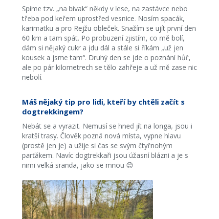
Spíme tzv. „na bivak“ někdy v lese, na zastávce nebo
třeba pod keřem uprostřed vesnice. Nosím spacák,
karimatku a pro Rejžu obleček. Snažím se ujít první den
60 km a tam spát. Po probuzení zjistím, co mě bolí,
dám si nějaký cukr a jdu dál a stále si říkám „už jen
kousek a jsme tam“. Druhý den se jde o poznání hůř,
ale po pár kilometrech se tělo zahřeje a už mě zase nic
nebolí.
Máš nějaký tip pro lidi, kteří by chtěli začít s
dogtrekkingem?
Nebát se a vyrazit. Nemusí se hned jít na longa, jsou i
kratší trasy. Člověk pozná nová místa, vypne hlavu
(prostě jen je) a užije si čas se svým čtyřnohým
parťákem. Navíc dogtrekkaři jsou úžasní blázni a je s
nimi velká sranda, jako se mnou 😊