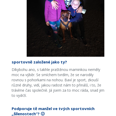
sportovně založené jako ty?
Díkybohu ano, s takhle praštěnou maminkou neměly
moc na výběr. Se smíchem tvrdím, že se narodily
rovnou s pohorkami na nohou. Baví je sport, zkouší
různé druhy, vidí, jakou radost nám to přináší, i to, že
trávíme čas společně. Já jsem za to moc ráda, snad jim
to vydrží.
Podporuje tě manžel ve tvých sportovních
„šílenostech“? 🙂