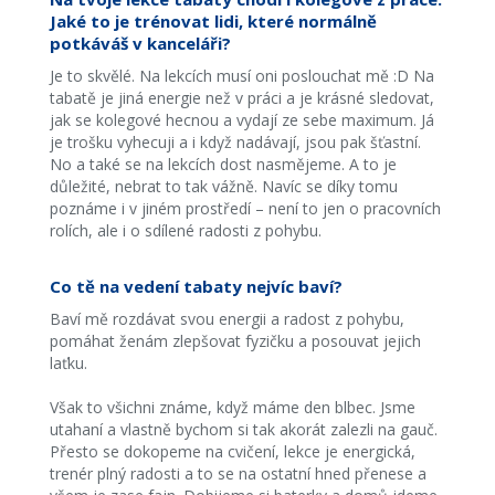
Jaké to je trénovat lidi, které normálně
potkáváš v kanceláři?
Je to skvělé. Na lekcích musí oni poslouchat mě :D Na
tabatě je jiná energie než v práci a je krásné sledovat,
jak se kolegové hecnou a vydají ze sebe maximum. Já
je trošku vyhecuji a i když nadávají, jsou pak šťastní.
No a také se na lekcích dost nasmějeme. A to je
důležité, nebrat to tak vážně. Navíc se díky tomu
poznáme i v jiném prostředí – není to jen o pracovních
rolích, ale i o sdílené radosti z pohybu.
Co tě na vedení tabaty nejvíc baví?
Baví mě rozdávat svou energii a radost z pohybu,
pomáhat ženám zlepšovat fyzičku a posouvat jejich
laťku.
Však to všichni známe, když máme den blbec. Jsme
utahaní a vlastně bychom si tak akorát zalezli na gauč.
Přesto se dokopeme na cvičení, lekce je energická,
trenér plný radosti a to se na ostatní hned přenese a