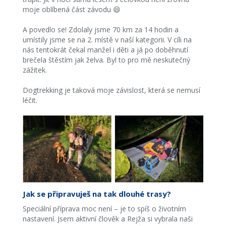
moje oblíbená část závodu 😄
A povedlo se! Zdolaly jsme 70 km za 14 hodin a
umístily jsme se na 2. místě v naší kategorii. V cíli na
nás tentokrát čekal manžel i děti a já po doběhnutí
brečela štěstím jak želva. Byl to pro mě neskutečný
zážitek.
Dogtrekking je taková moje závislost, která se nemusí
léčit.
Jak se připravuješ na tak dlouhé trasy?
Speciální příprava moc není – je to spíš o životním
nastavení. Jsem aktivní člověk a Rejža si vybrala naši