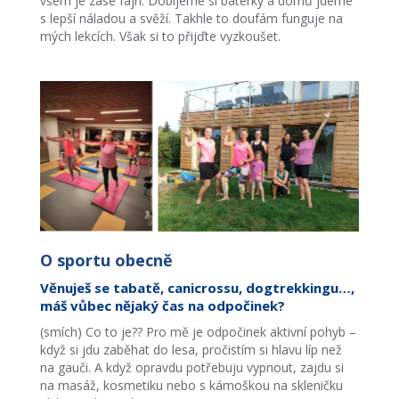
všem je zase fajn. Dobijeme si baterky a domů jdeme
s lepší náladou a svěží. Takhle to doufám funguje na
mých lekcích. Však si to přijďte vyzkoušet.
O sportu obecně
Věnuješ se tabatě, canicrossu, dogtrekkingu…,
máš vůbec nějaký čas na odpočinek?
(smích) Co to je?? Pro mě je odpočinek aktivní pohyb –
když si jdu zaběhat do lesa, pročistím si hlavu líp než
na gauči. A když opravdu potřebuju vypnout, zajdu si
na masáž, kosmetiku nebo s kámoškou na skleničku