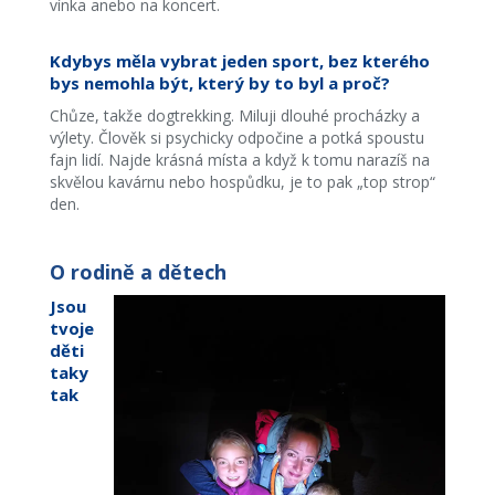
vínka anebo na koncert.
Kdybys měla vybrat jeden sport, bez kterého
bys nemohla být, který by to byl a proč?
Chůze, takže dogtrekking. Miluji dlouhé procházky a
výlety. Člověk si psychicky odpočine a potká spoustu
fajn lidí. Najde krásná místa a když k tomu narazíš na
skvělou kavárnu nebo hospůdku, je to pak „top strop“
den.
O rodině a dětech
Jsou
tvoje
děti
taky
tak