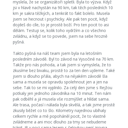
myslela, že se organizátoři spletli. Byla to výzva. Když
jsi v hlavě nachystán na 90 km, tak těch posledních 10
km je sakra těžkých, a tenkrát to fakt bolelo. Musela
jsem se hecnout i psychicky. Ale pak ten pocit, když
dojdeš do cíle, to je prostě boží. Pro ten pocit to asi
dělám. Testuji se, kolik toho vydržím a co všechno
zvládnu, a když se to povede, jsem na sebe hrozně
pyšná.
Takto pyšná na náš team jsem byla na letošním
posledním závodě. Byl to závod na Vysočině na 70 km.
Takže pro nás pohoda, a tak jsem si vymyslela, že to
zkusíme bez bivaku, prostě to za ten den ujdeme. Také
jsem si dlouho přála, abych na nějakém závodě šla
sama a musela se opravdu spolehnout jen a jen na
sebe. Tak to se mi vyplnilo. Za celý den jsme s Rejžou
potkaly jen jednoho závodníka na 10 minut. Ten nám
pak odběhl a já musela vše rozmýšlet a hlídat sama.
Ale trasa, počasí i nálada byla skvělá, a tak jsme prostě
zkusily běžet co to šlo. Kilometry najednou ubíhaly
celkem rychle a mě popoháněl pocit, že to vlastně
zvládneme a ani moc dlouho za tmy se nebudeme
trápit. Jít v noci sama lesem s čelovkou není zrovna