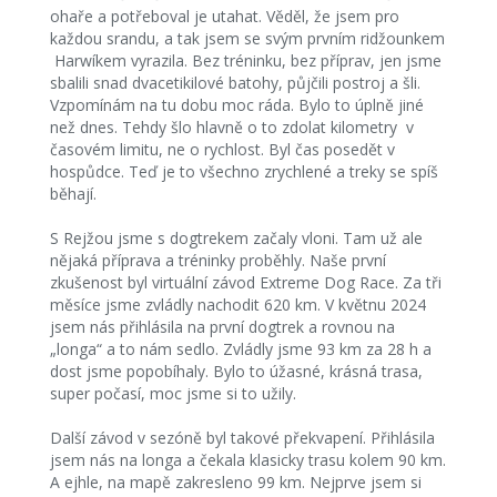
ohaře a potřeboval je utahat. Věděl, že jsem pro
každou srandu, a tak jsem se svým prvním ridžounkem
Harwíkem vyrazila. Bez tréninku, bez příprav, jen jsme
sbalili snad dvacetikilové batohy, půjčili postroj a šli.
Vzpomínám na tu dobu moc ráda. Bylo to úplně jiné
než dnes. Tehdy šlo hlavně o to zdolat kilometry v
časovém limitu, ne o rychlost. Byl čas posedět v
hospůdce. Teď je to všechno zrychlené a treky se spíš
běhají.
S Rejžou jsme s dogtrekem začaly vloni. Tam už ale
nějaká příprava a tréninky proběhly. Naše první
zkušenost byl virtuální závod Extreme Dog Race. Za tři
měsíce jsme zvládly nachodit 620 km. V květnu 2024
jsem nás přihlásila na první dogtrek a rovnou na
„longa“ a to nám sedlo. Zvládly jsme 93 km za 28 h a
dost jsme popobíhaly. Bylo to úžasné, krásná trasa,
super počasí, moc jsme si to užily.
Další závod v sezóně byl takové překvapení. Přihlásila
jsem nás na longa a čekala klasicky trasu kolem 90 km.
A ejhle, na mapě zakresleno 99 km. Nejprve jsem si