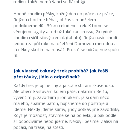
rodinu, takže nemá šanci se flákat 😃
Hodně chodím pěšky, každý den do práce a z práce, s
Rejžou chodíme běhat, občas s manželem
podnikneme 40 –50km celodenní trek. K tomu se
věnujeme agility a teď už také canicrossu, 2x týdně
chodím cvičit silový trénink (tabatu). Rejža navíc chodí
jednou za půl roku na ošetření Dornovou metodou a
já někdy skočím na masáž. Prostě se udržujeme spolu
fit.
Jak vlastně takový trek probíhá? Jak řešíš
přestávky, jídlo a odpočinek?
Každý trek je úplně jiný a já stále sbírám zkušenosti.
Ale obecně vstávám kolem páté, nakrmím Rejžu,
vyvenčím ji, zavodním ji ionťákem, já si dám něco
malého, sbalíme batoh, hupsneme do postroje a
jdeme. Někdy jdeme samy, jindy potkáš jiné závodníky.
Když je možnost, stavíme se na polévku, a pak podle
sil odpočíváme nebo jdeme. Někdy i běžíme. Záleží na
počasí, na trase, na štěstí.