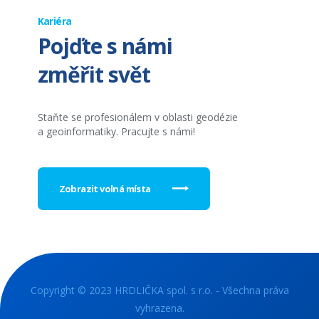
Kariéra
Pojďte s námi
změřit svět
Staňte se profesionálem v oblasti geodézie
a geoinformatiky. Pracujte s námi!
Zobrazit volná místa
Copyright © 2023 HRDLIČKA spol. s r.o. - Všechna práva
vyhrazena.