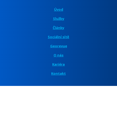
Úvod
Služby
Články
Sociální sítě
Georevue
O nás
Kariéra
Kontakt