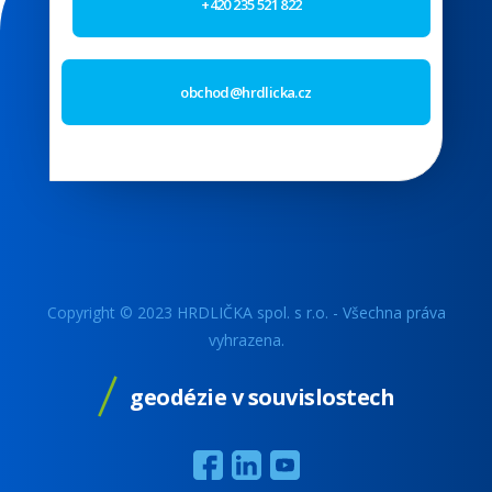
+420 235 521 822
obchod@hrdlicka.cz
Copyright © 2023 HRDLIČKA spol. s r.o. - Všechna práva
vyhrazena.
geodézie v souvislostech