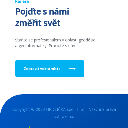
Kariéra
Pojďte s námi
změřit svět
Staňte se profesionálem v oblasti geodézie
a geoinformatiky. Pracujte s námi!
Zobrazit volná místa
Copyright © 2023 HRDLIČKA spol. s r.o. - Všechna práva
vyhrazena.