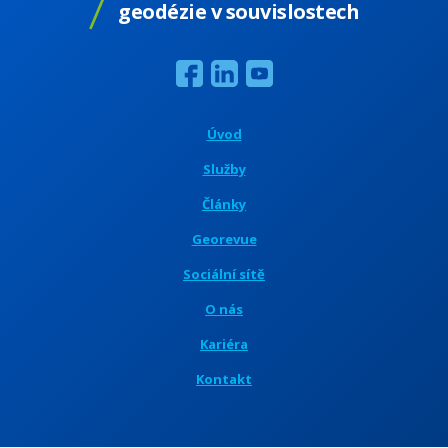
geodézie v souvislostech
Úvod
Služby
Články
Georevue
Sociální sítě
O nás
Kariéra
Kontakt