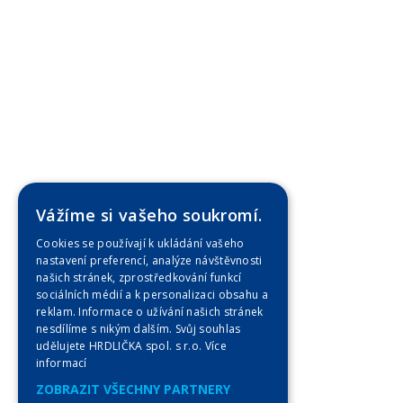
Vážíme si vašeho soukromí.
Cookies se používají k ukládání vašeho
nastavení preferencí, analýze návštěvnosti
našich stránek, zprostředkování funkcí
sociálních médií a k personalizaci obsahu a
reklam. Informace o užívání našich stránek
nesdílíme s nikým dalším. Svůj souhlas
udělujete HRDLIČKA spol. s r.o.
Více
informací
ZOBRAZIT VŠECHNY PARTNERY