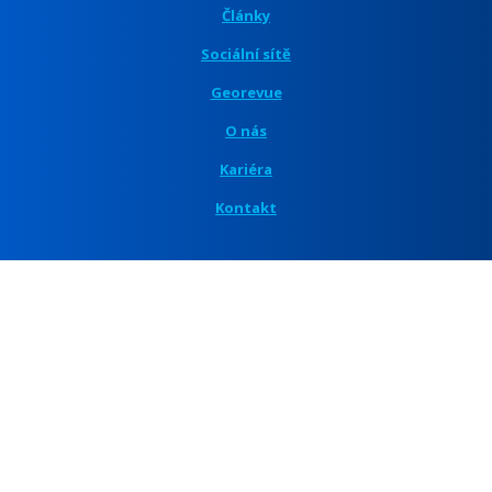
Články
Sociální sítě
Georevue
O nás
Kariéra
Kontakt