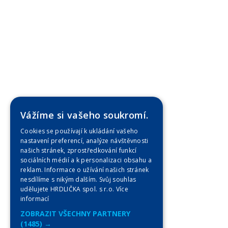
Vážíme si vašeho soukromí.
Cookies se používají k ukládání vašeho
nastavení preferencí, analýze návštěvnosti
našich stránek, zprostředkování funkcí
sociálních médií a k personalizaci obsahu a
reklam. Informace o užívání našich stránek
nesdílíme s nikým dalším. Svůj souhlas
udělujete HRDLIČKA spol. s r.o.
Více
informací
ZOBRAZIT VŠECHNY PARTNERY
(1485) →