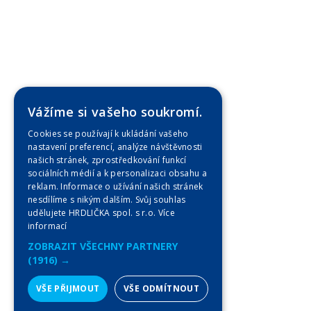
Vážíme si vašeho soukromí.
Cookies se používají k ukládání vašeho
nastavení preferencí, analýze návštěvnosti
našich stránek, zprostředkování funkcí
sociálních médií a k personalizaci obsahu a
reklam. Informace o užívání našich stránek
nesdílíme s nikým dalším. Svůj souhlas
udělujete HRDLIČKA spol. s r.o.
Více
informací
ZOBRAZIT VŠECHNY PARTNERY
(1916) →
VŠE PŘIJMOUT
VŠE ODMÍTNOUT