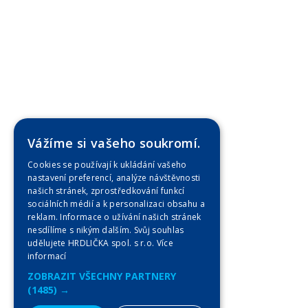
Vážíme si vašeho soukromí.
Cookies se používají k ukládání vašeho
nastavení preferencí, analýze návštěvnosti
našich stránek, zprostředkování funkcí
sociálních médií a k personalizaci obsahu a
reklam. Informace o užívání našich stránek
nesdílíme s nikým dalším. Svůj souhlas
udělujete HRDLIČKA spol. s r.o.
Více
informací
ZOBRAZIT VŠECHNY PARTNERY
(1485) →