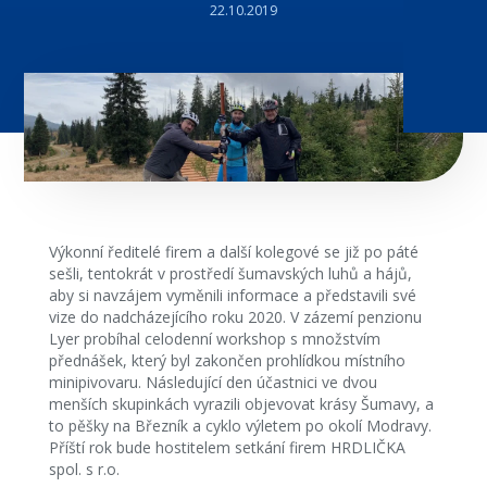
22.10.2019
Výkonní ředitelé firem a další kolegové se již po páté
sešli, tentokrát v prostředí šumavských luhů a hájů,
aby si navzájem vyměnili informace a představili své
vize do nadcházejícího roku 2020. V zázemí penzionu
Lyer probíhal celodenní workshop s množstvím
přednášek, který byl zakončen prohlídkou místního
minipivovaru. Následující den účastnici ve dvou
menších skupinkách vyrazili objevovat krásy Šumavy, a
to pěšky na Březník a cyklo výletem po okolí Modravy.
Příští rok bude hostitelem setkání firem HRDLIČKA
spol. s r.o.