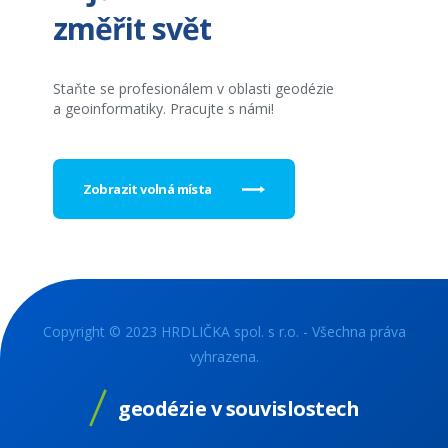
změřit svět
Staňte se profesionálem v oblasti geodézie
a geoinformatiky. Pracujte s námi!
Zobrazit volná místa
Copyright © 2023 HRDLIČKA spol. s r.o. - Všechna práva
vyhrazena.
geodézie v souvislostech