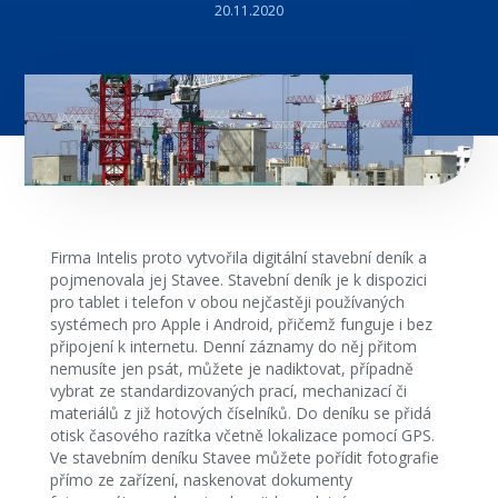
20.11.2020
Firma Intelis proto vytvořila digitální stavební deník a
pojmenovala jej Stavee. Stavební deník je k dispozici
pro tablet i telefon v obou nejčastěji používaných
systémech pro Apple i Android, přičemž funguje i bez
připojení k internetu. Denní záznamy do něj přitom
nemusíte jen psát, můžete je nadiktovat, případně
vybrat ze standardizovaných prací, mechanizací či
materiálů z již hotových číselníků. Do deníku se přidá
otisk časového razítka včetně lokalizace pomocí GPS.
Ve stavebním deníku Stavee můžete pořídit fotografie
přímo ze zařízení, naskenovat dokumenty