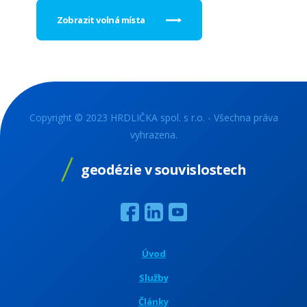
Zobrazit volná místa
Copyright © 2023 HRDLIČKA spol. s r.o. - Všechna práva
vyhrazena.
geodézie v souvislostech
Úvod
Služby
Články