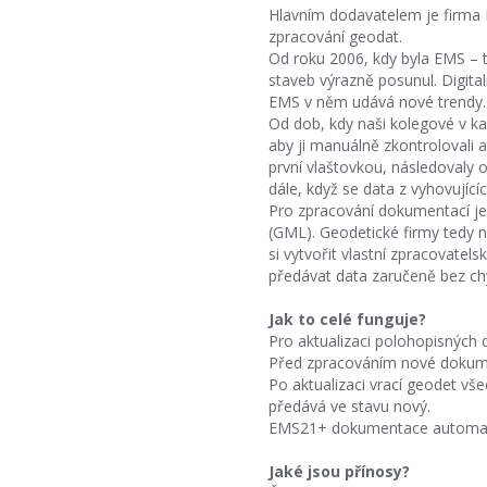
Hlavním dodavatelem je firma In
zpracování geodat.
Od roku 2006, kdy byla EMS – 
staveb výrazně posunul. Digita
EMS v něm udává nové trendy.
Od dob, kdy naši kolegové v ka
aby ji manuálně zkontrolovali 
první vlaštovkou, následovaly 
dále, když se data z vyhovujíc
Pro zpracování dokumentací j
(GML). Geodetické firmy tedy 
si vytvořit vlastní zpracovat
předávat data zaručeně bez ch
Jak to celé funguje?
Pro aktualizaci polohopisných 
Před zpracováním nové dokumen
Po aktualizaci vrací geodet vš
předává ve stavu nový.
EMS21+ dokumentace automatic
Jaké jsou přínosy?