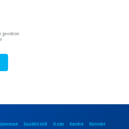
ti geodézie
i!
Georevue
Sociální sítě
O nás
Kariéra
Kontakt