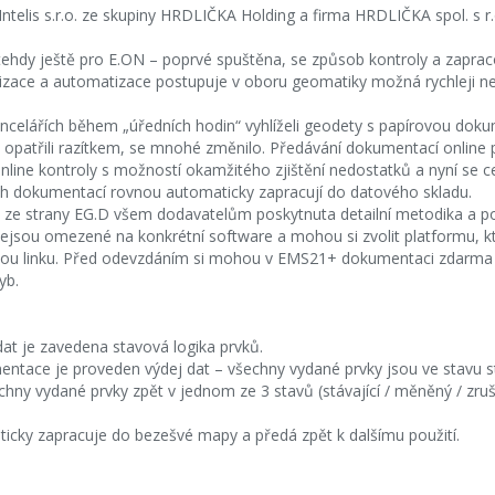
telis s.r.o. ze skupiny HRDLIČKA Holding a firma HRDLIČKA spol. s r.o.
tehdy ještě pro E.ON – poprvé spuštěna, se způsob kontroly a zapra
lizace a automatizace postupuje v oboru geomatiky možná rychleji ne
ncelářích během „úředních hodin“ vyhlíželi geodety s papírovou doku
a opatřili razítkem, se mnohé změnilo. Předávání dokumentací online
online kontroly s možností okamžitého zjištění nedostatků a nyní se 
ích dokumentací rovnou automaticky zapracují do datového skladu.
e ze strany EG.D všem dodavatelům poskytnuta detailní metodika a 
nejsou omezené na konkrétní software a mohou si zvolit platformu, k
elskou linku. Před odevzdáním si mohou v EMS21+ dokumentaci zdarma 
yb.
dat je zavedena stavová logika prvků.
tace je proveden výdej dat – všechny vydané prvky jsou ve stavu stá
echny vydané prvky zpět v jednom ze 3 stavů (stávající / měněný / zr
ky zapracuje do bezešvé mapy a předá zpět k dalšímu použití.