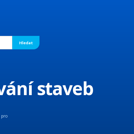
vání staveb
 pro