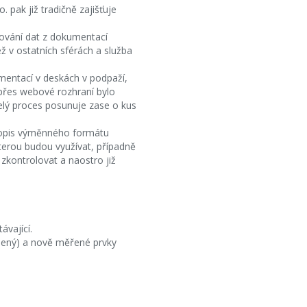
 pak již tradičně zajišťuje
cování dat z dokumentací
ž v ostatních sférách a služba
mentací v deskách v podpaží,
 přes webové rozhraní bylo
celý proces posunuje zase o kus
popis výměnného formátu
terou budou využívat, případně
zkontrolovat a naostro již
vající.
ušený) a nově měřené prvky