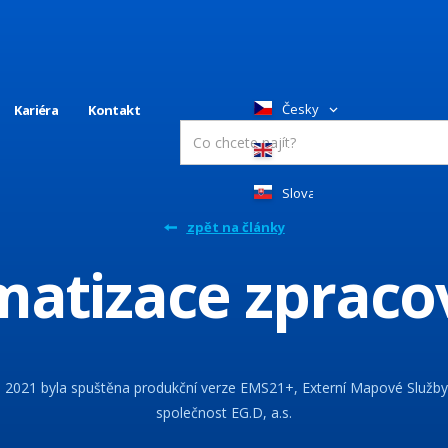
Česky
Kariéra
Kontakt
English
Slovakia
zpět na články
matizace zpraco
1. 2021 byla spuštěna produkční verze EMS21+, Externí Mapové Služby
společnost EG.D, a.s.