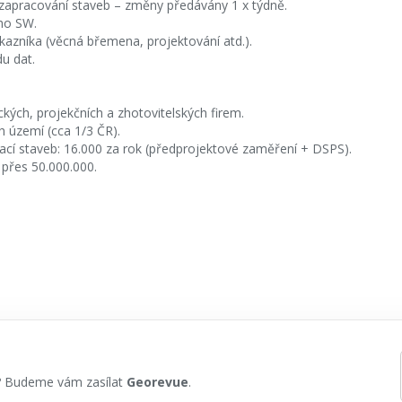
ší zapracování staveb – změny předávány 1 x týdně.
ho SW.
azníka (věcná břemena, projektování atd.).
du dat.
ckých, projekčních a zhotovitelských firem.
ch území (cca 1/3 ČR).
í staveb: 16.000 za rok (předprojektové zaměření + DSPS).
 přes 50.000.000.
h? Budeme vám zasílat
Georevue
.