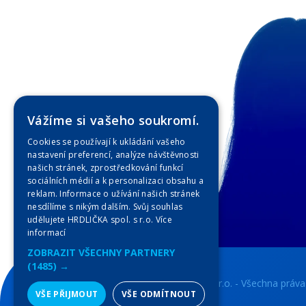
Vážíme si vašeho soukromí.
Cookies se používají k ukládání vašeho
nastavení preferencí, analýze návštěvnosti
našich stránek, zprostředkování funkcí
sociálních médií a k personalizaci obsahu a
reklam. Informace o užívání našich stránek
nesdílíme s nikým dalším. Svůj souhlas
udělujete HRDLIČKA spol. s r.o.
Více
informací
ZOBRAZIT VŠECHNY PARTNERY
(1485) →
Copyright © 2023 HRDLIČKA spol. s r.o. - Všechna práva
VŠE PŘIJMOUT
VŠE ODMÍTNOUT