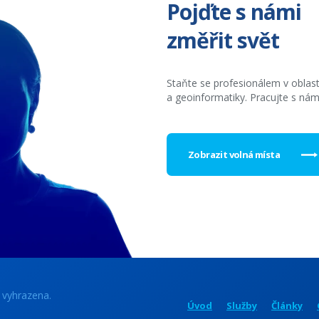
Pojďte s námi
změřit svět
Staňte se profesionálem v oblas
a geoinformatiky. Pracujte s nám
Zobrazit volná místa
 vyhrazena.
Úvod
Služby
Články