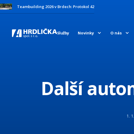
Teambuilding 2026 v Brdech: Protokol 42
Služby
Novinky
O nás
Další auto
1. 