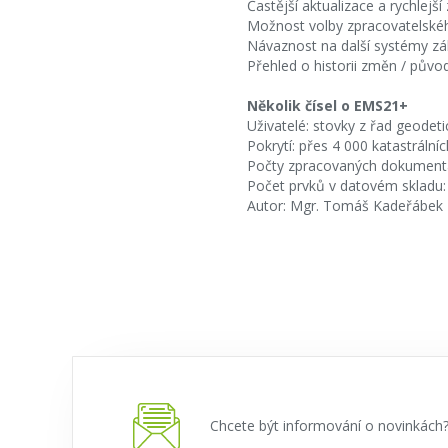
Častější aktualizace a rychlej
Možnost volby zpracovatelské
Návaznost na další systémy zák
Přehled o historii změn / půvo
Několik čísel o EMS21+
Uživatelé: stovky z řad geodeti
Pokrytí: přes 4 000 katastrální
Počty zpracovaných dokumentac
Počet prvků v datovém skladu:
Autor: Mgr. Tomáš Kadeřábek
Chcete být informování o novinkác