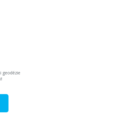
ti geodézie
i!