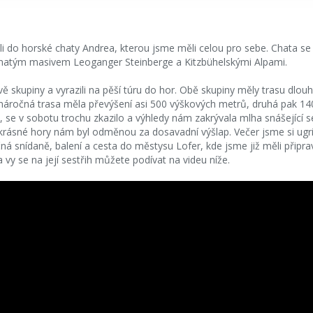
i do horské chaty Andrea, kterou jsme měli celou pro sebe. Chata se
lnatým masivem Leoganger Steinberge a Kitzbühelskými Alpami.
vě skupiny a vyrazili na pěší túru do hor. Obě skupiny měly trasu dlo
ně náročná trasa měla převýšení asi 500 výškových metrů, druhá pak 
k, se v sobotu trochu zkazilo a výhledy nám zakrývala mlha snášející 
 krásné hory nám byl odměnou za dosavadní výšlap. Večer jsme si ugr
ná snídaně, balení a cesta do městysu Lofer, kde jsme již měli připra
vy se na její sestřih můžete podívat na videu níže.