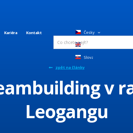
Česky
Kariéra
Kontakt
English
Slovakia
zpět na články
teambuilding v 
Leogangu