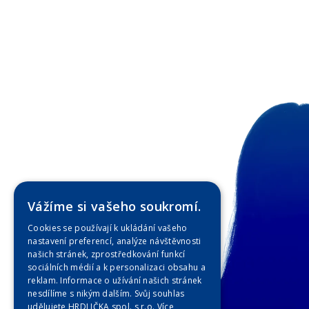
Vážíme si vašeho soukromí.
Cookies se používají k ukládání vašeho
nastavení preferencí, analýze návštěvnosti
našich stránek, zprostředkování funkcí
sociálních médií a k personalizaci obsahu a
reklam. Informace o užívání našich stránek
nesdílíme s nikým dalším. Svůj souhlas
udělujete HRDLIČKA spol. s r.o.
Více