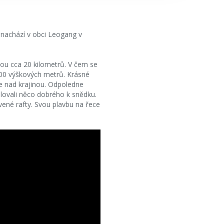
 nachází v obci Leogang v
uhou cca 20 kilometrů. V čem se
1400 výškových metrů. Krásné
se nad krajinou. Odpoledne
ilovali něco dobrého k snědku.
vené rafty. Svou plavbu na řece