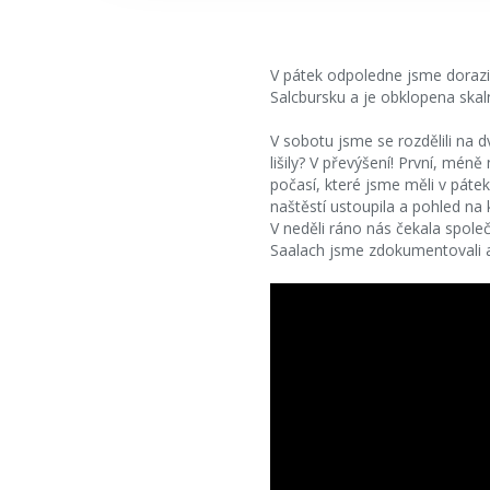
V pátek odpoledne jsme dorazil
Salcbursku a je obklopena ska
V sobotu jsme se rozdělili na d
lišily? V převýšení! První, mé
počasí, které jsme měli v páte
naštěstí ustoupila a pohled na
V neděli ráno nás čekala společ
Saalach jsme zdokumentovali a 