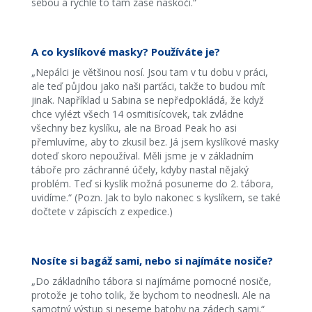
sebou a rychle to tam zase naskočí.“
A co kyslíkové masky? Používáte je?
„Nepálci je většinou nosí. Jsou tam v tu dobu v práci,
ale teď půjdou jako naši parťáci, takže to budou mít
jinak. Například u Sabina se nepředpokládá, že když
chce vylézt všech 14 osmitisícovek, tak zvládne
všechny bez kyslíku, ale na Broad Peak ho asi
přemluvíme, aby to zkusil bez. Já jsem kyslíkové masky
doteď skoro nepoužíval. Měli jsme je v základním
táboře pro záchranné účely, kdyby nastal nějaký
problém. Teď si kyslík možná posuneme do 2. tábora,
uvidíme.“ (Pozn. Jak to bylo nakonec s kyslíkem, se také
dočtete v zápiscích z expedice.)
Nosíte si bagáž sami, nebo si najímáte nosiče?
„Do základního tábora si najímáme pomocné nosiče,
protože je toho tolik, že bychom to neodnesli. Ale na
samotný výstup si neseme batohy na zádech sami.“