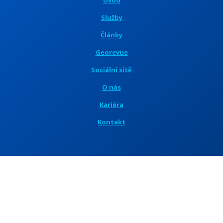
Služby
Články
Georevue
Sociální sítě
O nás
Kariéra
Kontakt