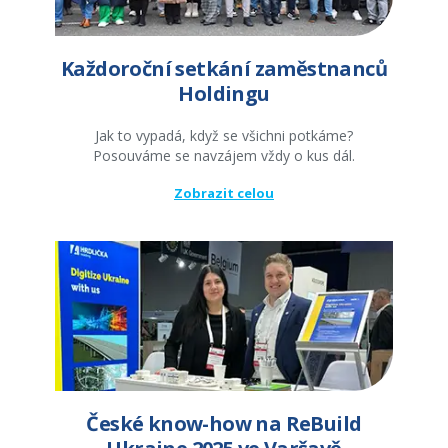
Každoroční setkání zaměstnanců
Holdingu
Jak to vypadá, když se všichni potkáme?
Posouváme se navzájem vždy o kus dál.
Zobrazit celou
České know-how na ReBuild