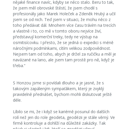
nějaké finance navíc, kdyby se něco stalo. Beru to tak,
že jsem měl obrovské štěstí, že jsem chodil s
profesionály jako Marek Holeček a Zdeněk Hrubý a učil
jsem se od nich. Teď jsem v situaci, že mohu něco z
toho předávat dál. Mnohem více času trávím na trecích
a vlastně i to, co mě v tomto oboru nejvíce živí,
představují komerční treky, tedy ne výstup na
osmitisícovku. I přesto, že se jedná o expedici s méně
náročnými podmínkami, cítím velikou zodpovědnost.
Nejsem tam od toho, abych je držel za ručičku a měl je
navázané na lano, ale jsem tam prostě pro ně, když je
třeba.“
S Honzou jsme si povídali dlouho a je jasné, že s
takovým zapáleným sympaťákem, který je zvyklý
pravidelně přednášet, bychom mohli diskutovat ještě
déle.
Líbilo se mi, že i když se kariérně posunul do dalších
rolí než jen do role geodeta, geodézii je stále věrný. Ve
firmě kontroluje a dohlíží na důležité zakázky. Tak
nějak si vlastně i lidi, kteří se geodézii věnují,