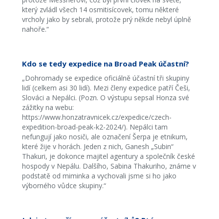
který zvládl všech 14 osmitisícovek, tomu některé
vrcholy jako by sebrali, protože prý někde nebyl úplně
nahoře.“
Kdo se tedy expedice na Broad Peak účastní?
„Dohromady se expedice oficiálně účastní tři skupiny
lidí (celkem asi 30 lidí). Mezi členy expedice patří Češi,
Slováci a Nepálci. (Pozn. O výstupu sepsal Honza své
zážitky na webu:
https://www.honzatravnicek.cz/expedice/czech-
expedition-broad-peak-k2-2024/). Nepálci tam
nefungují jako nosiči, ale označení Šerpa je etnikum,
které žije v horách. Jeden z nich, Ganesh „Subin“
Thakuri, je dokonce majitel agentury a společník české
hospody v Nepálu. Dalšího, Sabina Thakuriho, známe v
podstatě od miminka a vychovali jsme si ho jako
výborného vůdce skupiny.“