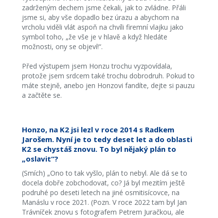
zadrženým dechem jsme čekali, jak to zvládne. Přáli
jsme si, aby vše dopadlo bez úrazu a abychom na
vrcholu viděli vlát aspoň na chvíli firemní vlajku jako
symbol toho, „že vše je v hlavě a když hledáte
možnosti, ony se objeví!“.
Před výstupem jsem Honzu trochu vyzpovídala,
protože jsem srdcem také trochu dobrodruh. Pokud to
máte stejně, anebo jen Honzovi fandíte, dejte si pauzu
a začtěte se.
Honzo, na K2 jsi lezl v roce 2014 s Radkem
Jarošem. Nyní je to tedy deset let a do oblasti
K2 se chystáš znovu. To byl nějaký plán to
„oslavit“?
(Smích) „Ono to tak vyšlo, plán to nebyl. Ale dá se to
docela dobře zobchodovat, co? Já byl mezitím ještě
podruhé po deseti letech na jiné osmitisícovce, na
Manáslu v roce 2021. (Pozn. V roce 2022 tam byl Jan
Trávníček znovu s fotografem Petrem Juračkou, ale