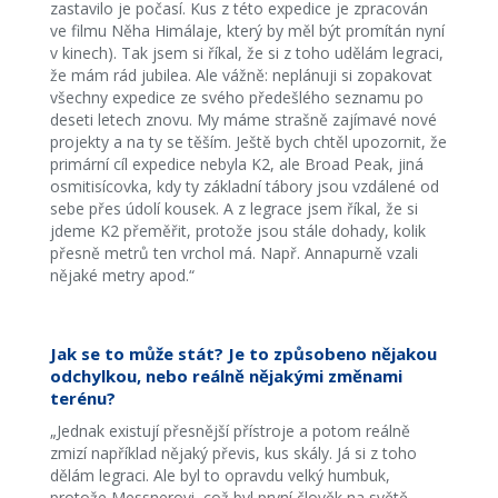
zastavilo je počasí. Kus z této expedice je zpracován
ve filmu Něha Himálaje, který by měl být promítán nyní
v kinech). Tak jsem si říkal, že si z toho udělám legraci,
že mám rád jubilea. Ale vážně: neplánuji si zopakovat
všechny expedice ze svého předešlého seznamu po
deseti letech znovu. My máme strašně zajímavé nové
projekty a na ty se těším. Ještě bych chtěl upozornit, že
primární cíl expedice nebyla K2, ale Broad Peak, jiná
osmitisícovka, kdy ty základní tábory jsou vzdálené od
sebe přes údolí kousek. A z legrace jsem říkal, že si
jdeme K2 přeměřit, protože jsou stále dohady, kolik
přesně metrů ten vrchol má. Např. Annapurně vzali
nějaké metry apod.“
Jak se to může stát? Je to způsobeno nějakou
odchylkou, nebo reálně nějakými změnami
terénu?
„Jednak existují přesnější přístroje a potom reálně
zmizí například nějaký převis, kus skály. Já si z toho
dělám legraci. Ale byl to opravdu velký humbuk,
protože Messnerovi, což byl první člověk na světě,