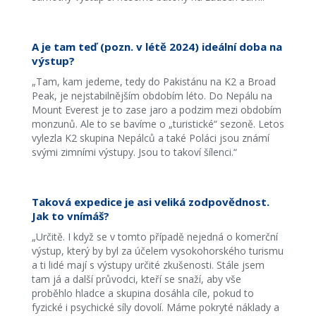
A je tam teď (pozn. v létě 2024) ideální doba na
výstup?
„Tam, kam jedeme, tedy do Pakistánu na K2 a Broad
Peak, je nejstabilnějším obdobím léto. Do Nepálu na
Mount Everest je to zase jaro a podzim mezi obdobím
monzunů. Ale to se bavíme o „turistické“ sezoně. Letos
vylezla K2 skupina Nepálců a také Poláci jsou známí
svými zimními výstupy. Jsou to takoví šílenci.“
Taková expedice je asi veliká zodpovědnost.
Jak to vnímáš?
„Určitě. I když se v tomto případě nejedná o komerční
výstup, který by byl za účelem vysokohorského turismu
a ti lidé mají s výstupy určité zkušenosti. Stále jsem
tam já a další průvodci, kteří se snaží, aby vše
proběhlo hladce a skupina dosáhla cíle, pokud to
fyzické i psychické síly dovolí. Máme pokryté náklady a