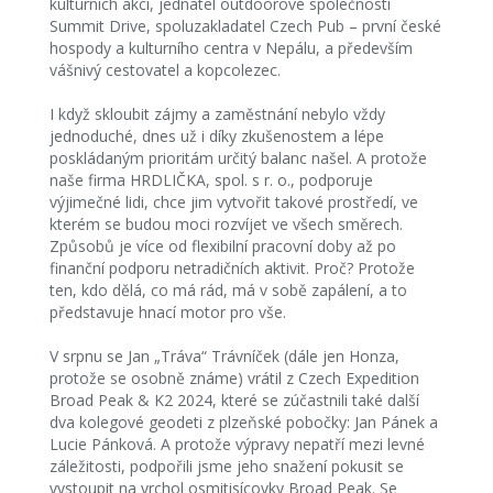
kulturních akcí, jednatel outdoorové společnosti
Summit Drive, spoluzakladatel Czech Pub – první české
hospody a kulturního centra v Nepálu, a především
vášnivý cestovatel a kopcolezec.
I když skloubit zájmy a zaměstnání nebylo vždy
jednoduché, dnes už i díky zkušenostem a lépe
poskládaným prioritám určitý balanc našel. A protože
naše firma HRDLIČKA, spol. s r. o., podporuje
výjimečné lidi, chce jim vytvořit takové prostředí, ve
kterém se budou moci rozvíjet ve všech směrech.
Způsobů je více od flexibilní pracovní doby až po
finanční podporu netradičních aktivit. Proč? Protože
ten, kdo dělá, co má rád, má v sobě zapálení, a to
představuje hnací motor pro vše.
V srpnu se Jan „Tráva“ Trávníček (dále jen Honza,
protože se osobně známe) vrátil z Czech Expedition
Broad Peak & K2 2024, které se zúčastnili také další
dva kolegové geodeti z plzeňské pobočky: Jan Pánek a
Lucie Pánková. A protože výpravy nepatří mezi levné
záležitosti, podpořili jsme jeho snažení pokusit se
vystoupit na vrchol osmitisícovky Broad Peak. Se