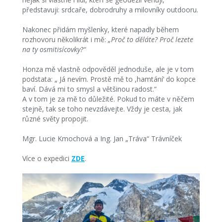
představuji: srdcaře, dobrodruhy a milovníky outdooru.
Nakonec přidám myšlenky, které napadly během
rozhovoru několikrát i mě:
„Proč to děláte? Proč lezete
na ty osmitisícovky?“
Honza mě vlastně odpověděl jednoduše, ale je v tom
podstata: „ Já nevím. Prostě mě to ,hamtání‘ do kopce
baví. Dává mi to smysl a většinou radost.“
A v tom je za mě to důležité. Pokud to máte v něčem
stejně, tak se toho nevzdávejte. Vždy je cesta, jak
různé světy propojit.
Mgr. Lucie Kmochová a Ing. Jan „Tráva“ Trávníček
Více o expedici
ZDE
.