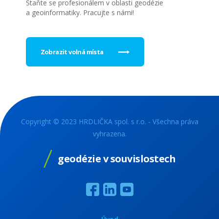
Staňte se profesionálem v oblasti geodézie
a geoinformatiky. Pracujte s námi!
Zobrazit volná místa
Copyright © 2023 HRDLIČKA spol. s r.o. - Všechna práva
vyhrazena.
geodézie v souvislostech
Úvod