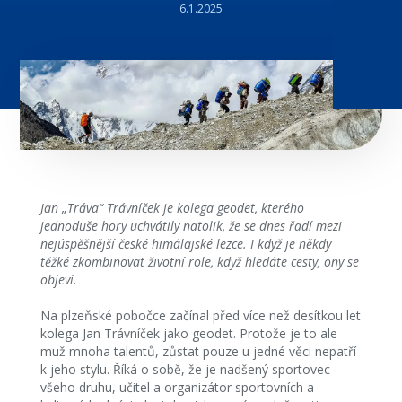
6.1.2025
Jan „Tráva“ Trávníček je kolega geodet, kterého
jednoduše hory uchvátily natolik, že se dnes řadí mezi
nejúspěšnější české himálajské lezce. I když je někdy
těžké zkombinovat životní role, když hledáte cesty, ony se
objeví.
Na plzeňské pobočce začínal před více než desítkou let
kolega Jan Trávníček jako geodet. Protože je to ale
muž mnoha talentů, zůstat pouze u jedné věci nepatří
k jeho stylu. Říká o sobě, že je nadšený sportovec
všeho druhu, učitel a organizátor sportovních a