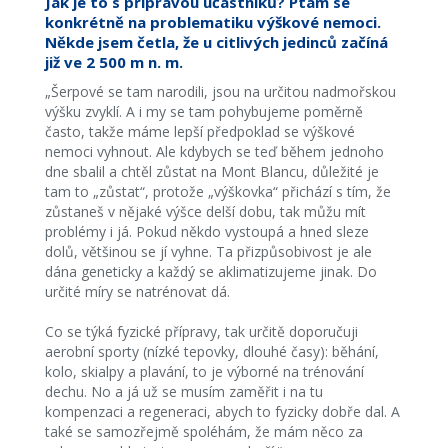
Jak je to s přípravou účastníků? Ptám se
konkrétně na problematiku výškové nemoci.
Někde jsem četla, že u citlivých jedinců začíná
již ve 2 500 m n. m.
„Šerpové se tam narodili, jsou na určitou nadmořskou
výšku zvyklí. A i my se tam pohybujeme poměrně
často, takže máme lepší předpoklad se výškové
nemoci vyhnout. Ale kdybych se teď během jednoho
dne sbalil a chtěl zůstat na Mont Blancu, důležité je
tam to „zůstat“, protože „výškovka“ přichází s tím, že
zůstaneš v nějaké výšce delší dobu, tak můžu mít
problémy i já. Pokud někdo vystoupá a hned sleze
dolů, většinou se jí vyhne. Ta přizpůsobivost je ale
dána geneticky a každý se aklimatizujeme jinak. Do
určité míry se natrénovat dá.
Co se týká fyzické přípravy, tak určitě doporučuji
aerobní sporty (nízké tepovky, dlouhé časy): běhání,
kolo, skialpy a plavání, to je výborné na trénování
dechu. No a já už se musím zaměřit i na tu
kompenzaci a regeneraci, abych to fyzicky dobře dal. A
také se samozřejmě spoléhám, že mám něco za