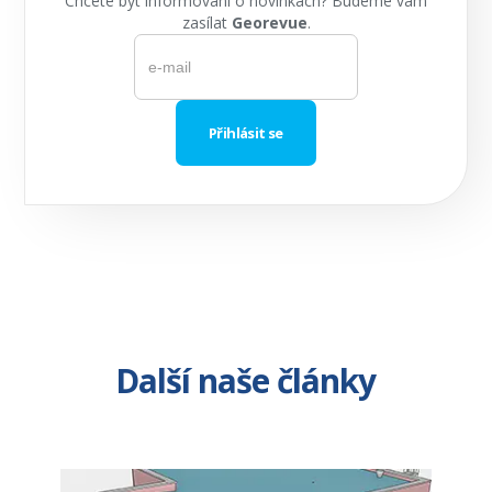
Chcete být informování o novinkách? Budeme vám
zasílat
Georevue
.
Další naše články