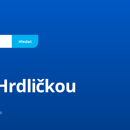
Hrdličkou
ho