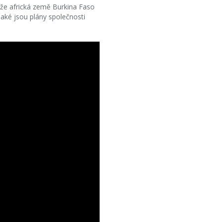
, že africká země Burkina Faso
 jaké jsou plány společnosti