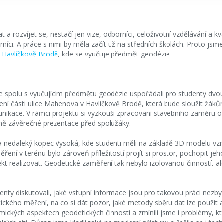
rozvíjet se, nestačí jen vize, odborníci, celoživotní vzdělávání a kval
níci. A práce s nimi by měla začít už na středních školách. Proto jsm
 Havlíčkově Brodě
, kde se vyučuje předmět geodézie.
 spolu s vyučujícím předmětu geodézie uspořádali pro studenty dvou
í části ulice Mahenova v Havlíčkově Brodě, která bude sloužit žákům
nikace. V rámci projektu si vyzkouší zpracování stavebního záměru o
ně závěrečné prezentace před spolužáky.
a nedaleký kopec Vysoká, kde studenti měli na základě 3D modelu vzn
ení v terénu bylo zároveň příležitostí projít si prostor, pochopit je
ekt realizovat. Geodetické zaměření tak nebylo izolovanou činností, a
y diskutovali, jaké vstupní informace jsou pro takovou práci nezbyt
ického měření, na co si dát pozor, jaké metody sběru dat lze použít 
mických aspektech geodetických činností a zmínili jsme i problémy, k