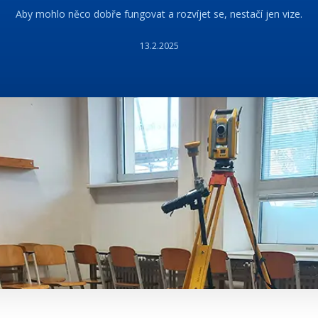
Aby mohlo něco dobře fungovat a rozvíjet se, nestačí jen vize.
13.2.2025