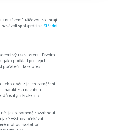
itní zázemí. Klíčovou roli hrají
e navázali spolupráci se
Střední
denní výuku v terénu. Prvním
 jako podklad pro jejich
d počáteční fáze přes
iklého opět z jejich zaměření
ho charakter a navnímat
le důležitým krokem v
né, jak si správně rozvrhnout
a jaké výstupy očekávat.
teré mohou nastat při