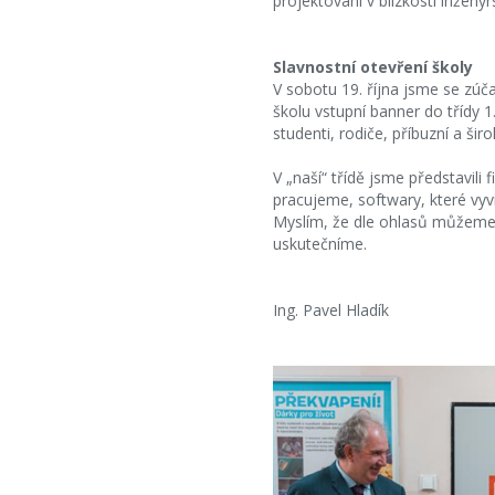
projektování v blízkosti inženýr
Slavnostní otevření školy
V sobotu 19. října jsme se zúčas
školu vstupní banner do třídy 1
studenti, rodiče, příbuzní a šir
V „naší“ třídě jsme představili
pracujeme, softwary, které vyv
Myslím, že dle ohlasů můžeme za
uskutečníme.
Ing. Pavel Hladík