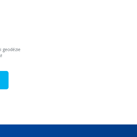
ti geodézie
i!