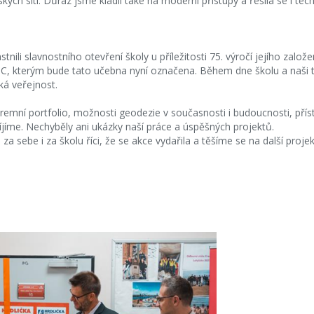
ských sítí. Důraz jsme kladli také na moderní přístupy a řešila se i te
tnili slavnostního otevření školy u příležitosti 75. výročí jejího založe
.C, kterým bude tato učebna nyní označena. Během dne školu a naši tříd
oká veřejnost.
 firemní portfolio, možnosti geodezie v současnosti i budoucnosti, přís
íjíme. Nechyběly ani ukázky naší práce a úspěšných projektů.
 sebe i za školu říci, že se akce vydařila a těšíme se na další proje