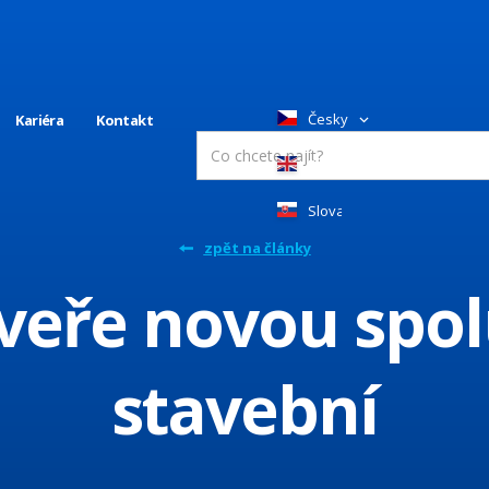
Česky
Kariéra
Kontakt
English
Slovakia
zpět na články
eře novou spol
stavební