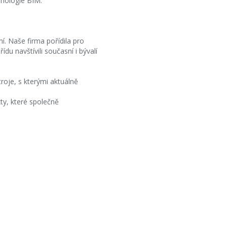
chnologie BIM.
ní. Naše firma pořídila pro
u navštívili současní i bývalí
troje, s kterými aktuálně
kty, které společně