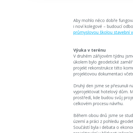
Aby mohlo něco dobře fungovat a 
i noví kolegové – budoucí odbor
průmyslovou školou stavební v
Výuka v terénu
V druhém zářijovém týdnu jsme
úkolem bylo geodetické zaměřen
projekt rekonstrukce této komu
projektovou dokumentaci včet
Druhý den jsme se přesunuli n
vyprojektovat hotelový dům. Měř
prostředí, kde budou svůj proj
celkovém procesu návrhu.
Během obou dnů jsme se student
území a práci z pohledu geodet
Součástí byla i debata o ekono