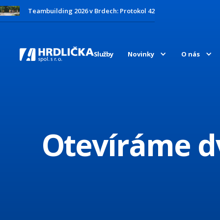
Teambuilding 2026 v Brdech: Protokol 42
Služby
Novinky
O nás
Otevíráme dv