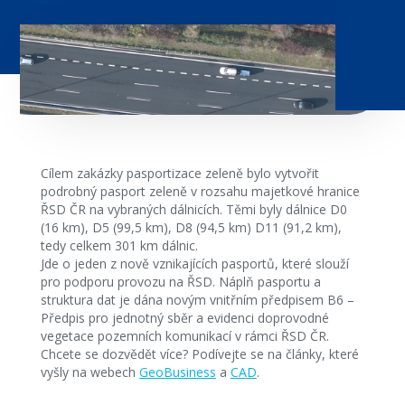
Cílem zakázky pasportizace zeleně bylo vytvořit
podrobný pasport zeleně v rozsahu majetkové hranice
ŘSD ČR na vybraných dálnicích. Těmi byly dálnice D0
(16 km), D5 (99,5 km), D8 (94,5 km) D11 (91,2 km),
tedy celkem 301 km dálnic.
Jde o jeden z nově vznikajících pasportů, které slouží
pro podporu provozu na ŘSD. Náplň pasportu a
struktura dat je dána novým vnitřním předpisem B6 –
Předpis pro jednotný sběr a evidenci doprovodné
vegetace pozemních komunikací v rámci ŘSD ČR.
Chcete se dozvědět více? Podívejte se na články, které
vyšly na webech
GeoBusiness
a
CAD
.