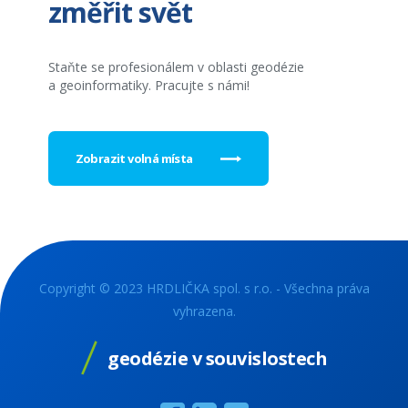
změřit svět
Staňte se profesionálem v oblasti geodézie
a geoinformatiky. Pracujte s námi!
Zobrazit volná místa
Copyright © 2023 HRDLIČKA spol. s r.o. - Všechna práva
vyhrazena.
geodézie v souvislostech