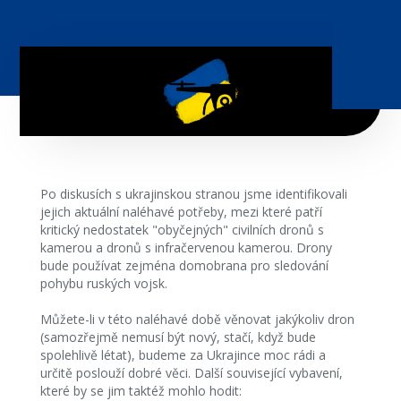
Po diskusích s ukrajinskou stranou jsme identifikovali
jejich aktuální naléhavé potřeby, mezi které patří
kritický nedostatek "obyčejných" civilních dronů s
kamerou a dronů s infračervenou kamerou. Drony
bude používat zejména domobrana pro sledování
pohybu ruských vojsk.
Můžete-li v této naléhavé době věnovat jakýkoliv dron
(samozřejmě nemusí být nový, stačí, když bude
spolehlivě létat), budeme za Ukrajince moc rádi a
určitě poslouží dobré věci. Další související vybavení,
které by se jim taktéž mohlo hodit: