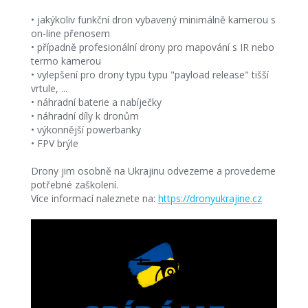
• jakýkoliv funkční dron vybavený minimálně kamerou s
on-line přenosem
• případně profesionální drony pro mapování s IR nebo
termo kamerou
• vylepšení pro drony typu typu "payload release" tišší
vrtule, ...
• náhradní baterie a nabíječky
• náhradní díly k dronům
• výkonnější powerbanky
• FPV brýle
Drony jim osobně na Ukrajinu odvezeme a provedeme
potřebné zaškolení.
Více informací naleznete na:
https://dronyukrajine.cz