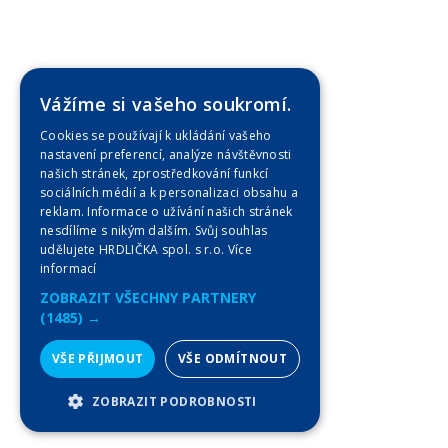
Vážíme si vašeho soukromí.
Cookies se používají k ukládání vašeho
nastavení preferencí, analýze návštěvnosti
našich stránek, zprostředkování funkcí
sociálních médií a k personalizaci obsahu a
reklam. Informace o užívání našich stránek
nesdílíme s nikým dalším. Svůj souhlas
udělujete HRDLIČKA spol. s r.o.
Více
informací
ZOBRAZIT VŠECHNY PARTNERY
(1485) →
VŠE PŘIJMOUT
VŠE ODMÍTNOUT
ZOBRAZIT PODROBNOSTI