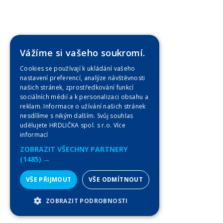
Vážíme si vašeho soukromí.
Cookies se používají k ukládání vašeho
nastavení preferencí, analýze návštěvnosti
našich stránek, zprostředkování funkcí
sociálních médií a k personalizaci obsahu a
reklam. Informace o užívání našich stránek
nesdílíme s nikým dalším. Svůj souhlas
udělujete HRDLIČKA spol. s r.o.
Více
informací
ZOBRAZIT VŠECHNY PARTNERY
(1485) →
VŠE PŘIJMOUT
VŠE ODMÍTNOUT
ZOBRAZIT PODROBNOSTI