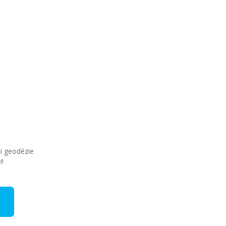
ti geodézie
i!