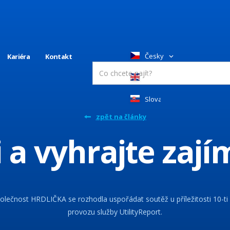
Česky
Kariéra
Kontakt
English
Slovakia
zpět na články
i a vyhrajte zaj
olečnost HRDLIČKA se rozhodla uspořádat soutěž u příležitosti 10-ti 
provozu služby UtilityReport.