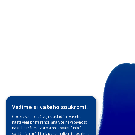
Vážíme si vašeho soukromí.
Cookies se používají k ukládání vašeho
nastavení preferencí, analýze návštěvnosti
našich stránek, zprostředkování funkcí
sociálních médií a k personalizaci obsahu a