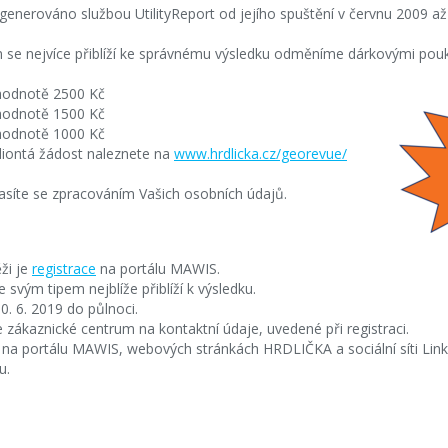
vygenerováno službou UtilityReport od jejího spuštění v červnu 2009 až
em se nejvíce přiblíží ke správnému výsledku odměníme dárkovými pouk
 hodnotě 2500 Kč
 hodnotě 1500 Kč
 hodnotě 1000 Kč
liontá žádost naleznete na
www.hrdlicka.cz/georevue/
asíte se zpracováním Vašich osobních údajů.
ži je
registrace
na portálu MAWIS.
se svým tipem nejblíže přiblíží k výsledku.
0. 6. 2019 do půlnoci.
 zákaznické centrum na kontaktní údaje, uvedené při registraci.
na portálu MAWIS, webových stránkách HRDLIČKA a sociální síti Link
u.