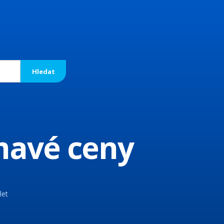
ímavé ceny
let