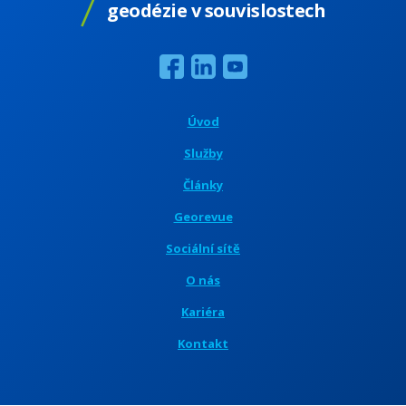
geodézie v souvislostech
Úvod
Služby
Články
Georevue
Sociální sítě
O nás
Kariéra
Kontakt