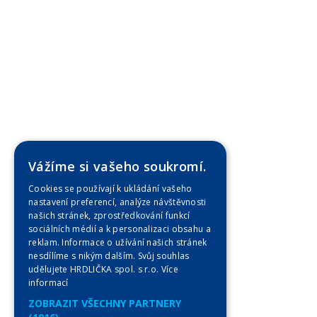
Vážíme si vašeho soukromí.
Cookies se používají k ukládání vašeho
nastavení preferencí, analýze návštěvnosti
našich stránek, zprostředkování funkcí
sociálních médií a k personalizaci obsahu a
reklam. Informace o užívání našich stránek
nesdílíme s nikým dalším. Svůj souhlas
udělujete HRDLIČKA spol. s r.o.
Více
informací
ZOBRAZIT VŠECHNY PARTNERY