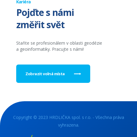
Kariéra
Pojďte s námi
změřit svět
Staňte se profesionálem v oblasti geodézie
a geoinformatiky. Pracujte s námi!
Zobrazit volná místa
Copyright © 2023 HRDLIČKA spol. s r.o. - Všechna práva
vyhrazena.