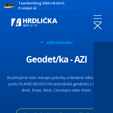
Teambuilding 2026 v Brdech:
Protokol 42
zpět na kariéru
Geodet/ka - AZI
Rozšiřujeme naše stávající pobočky a hledáme odborníka na
pozici HLAVNÍ GEODET/KA (inženýrská geodézie) v lokalitě
Brně, Praze, Most, Chomutov nebo Plzeň.