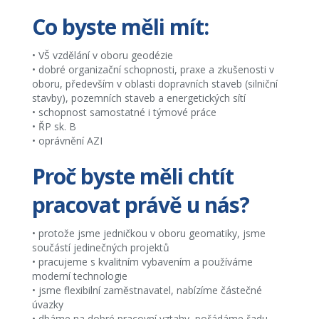
Co byste měli mít:
• VŠ vzdělání v oboru geodézie
• dobré organizační schopnosti, praxe a zkušenosti v
oboru, především v oblasti dopravních staveb (silniční
stavby), pozemních staveb a energetických sítí
• schopnost samostatné i týmové práce
• ŘP sk. B
• oprávnění AZI
Proč byste měli chtít
pracovat právě u nás?
• protože jsme jedničkou v oboru geomatiky, jsme
součástí jedinečných projektů
• pracujeme s kvalitním vybavením a používáme
moderní technologie
• jsme flexibilní zaměstnavatel, nabízíme částečné
úvazky
• dbáme na dobré pracovní vztahy, pořádáme řadu