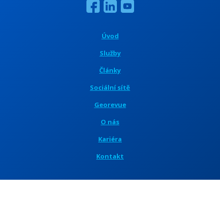
Úvod
Služby
Články
Sociální sítě
Georevue
O nás
Kariéra
Kontakt