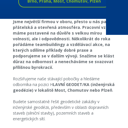
Brno, Praha, Most, Chomutov, Plzeň
Jsme největší firmou v oboru, přesto u nás panuje
přátelská a otevřená atmosféra. Pracovní vztahy
máme postavené na důvěře s velkou mírou
volnosti, ale i odpovědnosti. Několikrát do roka
pořádáme teambuildingy a vzdělávací akce, na
kterých sdílíme příklady dobré praxe a
podporujeme se v dalším vývoji. Snažíme se klást
důraz na odbornost a nenecháváme se svazovat
přílišnou byrokracií.
Rozšiřujeme naše stávající pobočky a hledáme
odborníka na pozici H
LAVNÍ GEODET/KA (inženýrská
geodézie) v lokalitě Most, Chomutov nebo Plzeň
.
Budete samostatně řešit geodetické zakázky v
inženýrské geodézii, především v oblasti dopravních
staveb (silniční stavby), pozemních staveb a
energetických sítí.