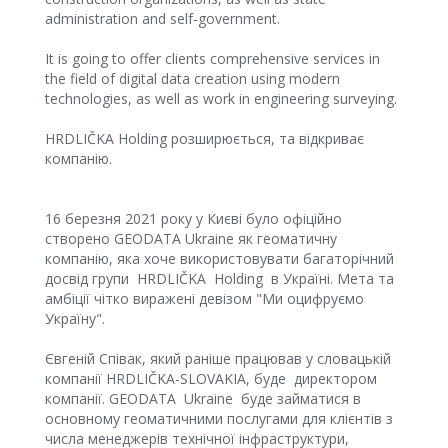
administration and self-government.
It is going to offer clients comprehensive services in
the field of digital data creation using modern
technologies, as well as work in engineering surveying.
HRDLIČKA Holding розширюється, та відкриває
компанію.
16 березня 2021 року у Києві було офіційно
створено GEODATA Ukraine як геоматичну
компанію, яка хоче використовувати багаторічний
досвід групи HRDLIČKA Holding в Україні. Мета та
амбіції чітко виражені девізом "Ми оцифруємо
Україну".
Євгеній Співак, який раніше працював у словацькій
компанії HRDLIČKA-SLOVAKIA, буде директором
компанії. GEODATA Ukraine буде займатися в
основному геоматичними послугами для клієнтів з
числа менеджерів технічної інфраструктури,