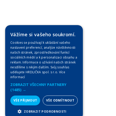
Vážíme si vašeho soukromí.
Cookies se používají k ukládání vašeho
nastavení preferencí, analýze návštěvnosti
našich stránek, zprostředkování funkcí
sociálních médií a k personalizaci obsahu a
reklam. Informace o užívání našich stránek
nesdílíme s nikým dalším. Svůj souhlas
udělujete HRDLIČKA spol. s r.o.
Více
informací
ZOBRAZIT VŠECHNY PARTNERY
(1485) →
VŠE PŘIJMOUT
VŠE ODMÍTNOUT
ZOBRAZIT PODROBNOSTI