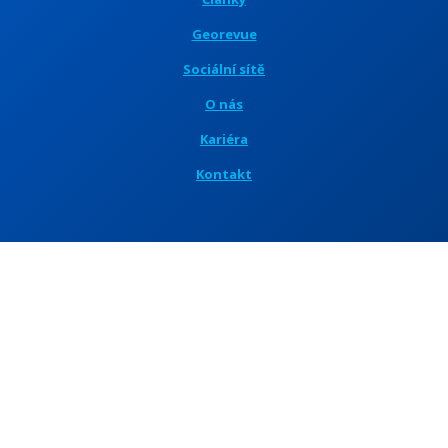
Georevue
Sociální sítě
O nás
Kariéra
Kontakt