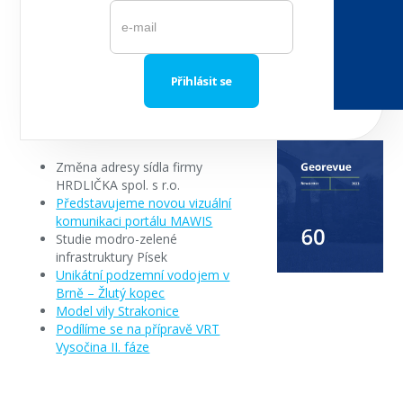
Změna adresy sídla firmy
HRDLIČKA spol. s r.o.
Představujeme novou vizuální
komunikaci portálu MAWIS
Studie modro-zelené
infrastruktury Písek
Unikátní podzemní vodojem v
Brně – Žlutý kopec
Model vily Strakonice
Podílíme se na přípravě VRT
Vysočina II. fáze