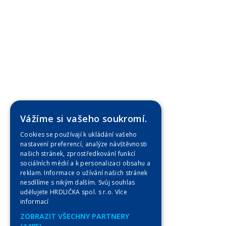
Vážíme si vašeho soukromí.
Cookies se používají k ukládání vašeho
nastavení preferencí, analýze návštěvnosti
našich stránek, zprostředkování funkcí
sociálních médií a k personalizaci obsahu a
reklam. Informace o užívání našich stránek
nesdílíme s nikým dalším. Svůj souhlas
udělujete HRDLIČKA spol. s r.o.
Více
informací
ZOBRAZIT VŠECHNY PARTNERY