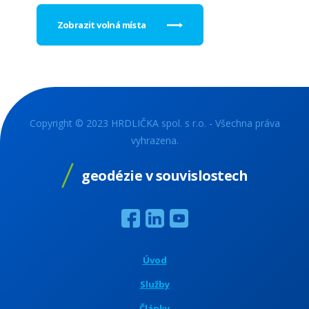
Zobrazit volná místa
Copyright © 2023 HRDLIČKA spol. s r.o. - Všechna práva
vyhrazena.
geodézie v souvislostech
Úvod
Služby
Články