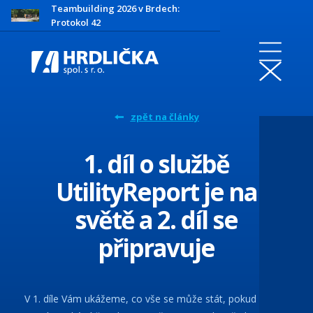
Teambuilding 2026 v Brdech:
Protokol 42
zpět na články
1. díl o službě
UtilityReport je na
světě a 2. díl se
připravuje
V 1. díle Vám ukážeme, co vše se může stát, pokud si včas