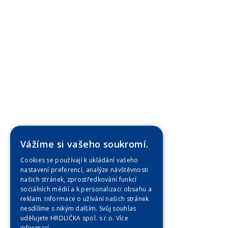
Vážíme si vašeho soukromí.
Cookies se používají k ukládání vašeho
nastavení preferencí, analýze návštěvnosti
našich stránek, zprostředkování funkcí
sociálních médií a k personalizaci obsahu a
reklam. Informace o užívání našich stránek
nesdílíme s nikým dalším. Svůj souhlas
udělujete HRDLIČKA spol. s r.o.
Více
informací