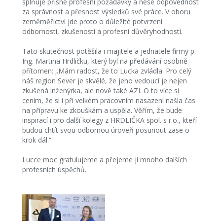
splňuje přísné profesní požadavky a nese odpovědnost
za správnost a přesnost výsledků své práce. V oboru
zeměměřictví jde proto o důležité potvrzení
odbornosti, zkušeností a profesní důvěryhodnosti.
Tato skutečnost potěšila i majitele a jednatele firmy p.
Ing. Martina Hrdličku, který byl na předávání osobně
přítomen: „Mám radost, že to Lucka zvládla. Pro celý
náš region Sever je skvělé, že jeho vedoucí je nejen
zkušená inženýrka, ale nově také AZI. O to více si
cením, že si i při velkém pracovním nasazení našla čas
na přípravu ke zkouškám a uspěla. Věřím, že bude
inspirací i pro další kolegy z HRDLIČKA spol. s r.o., kteří
budou chtít svou odbornou úroveň posunout zase o
krok dál.“
Lucce moc gratulujeme a přejeme jí mnoho dalších
profesních úspěchů.