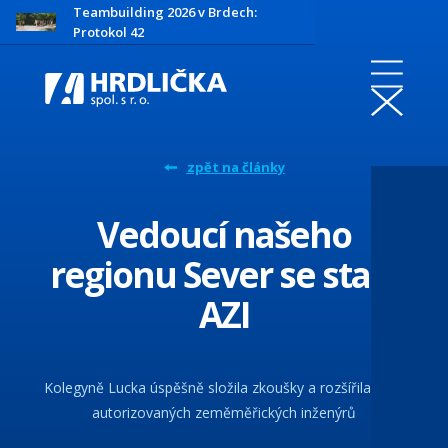
Teambuilding 2026 v Brdech:
Protokol 42
zpět na články
Vedoucí našeho
regionu Sever se stala
AZI
Kolegyně Lucka úspěšně složila zkoušky a rozšířila řady
autorizovaných zeměměřických inženýrů