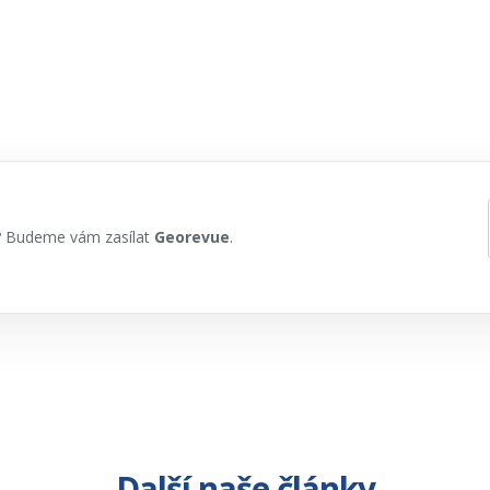
h? Budeme vám zasílat
Georevue
.
Další naše články