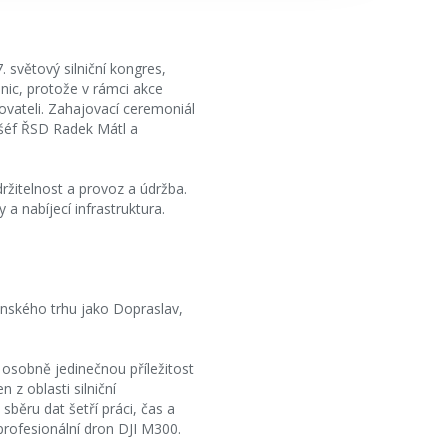
 světový silniční kongres,
nic, protože v rámci akce
vovateli. Zahajovací ceremoniál
 šéf ŘSD Radek Mátl a
držitelnost a provoz a údržba.
a nabíjecí infrastruktura.
venského trhu jako Dopraslav,
osobně jedinečnou příležitost
 z oblasti silniční
sběru dat šetří práci, čas a
 profesionální dron DJI M300.