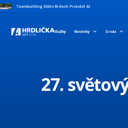
Teambuilding 2026 v Brdech: Protokol 42
Služby
Novinky
O nás
27. světov