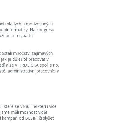
vání mladých a motivovaných
a geoinformatiky. Na kongresu
aždou tuto „partu“
 dostali množství zajímavých
jak je důležité pracovat v
dí a že v HRDLIČKA spol. s r.o.
é, administrativní pracovníci a
které se věnují někteří i více
, jsme měli možnost vidět
ní kampaň od BESIP, či slyšet