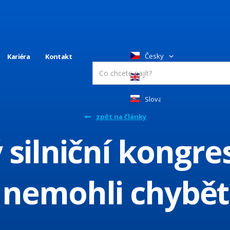
Česky
Kariéra
Kontakt
English
Slovakia
zpět na články
ý silniční kongre
nemohli chybět