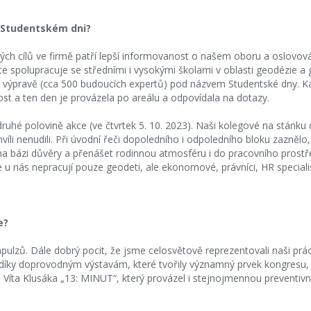
 Studentském dni?
ých cílů ve firmě patří lepší informovanost o našem oboru a oslovo
zce spolupracuje se středními i vysokými školami v oblasti geodézie 
ké výpravě (cca 500 budoucích expertů) pod názvem Studentské dny. K
t a ten den je provázela po areálu a odpovídala na dotazy.
druhé polovině akce (ve čtvrtek 5. 10. 2023). Naši kolegové na stánku
íli nenudili. Při úvodní řeči dopoledního i odpoledního bloku zaznělo, 
a bázi důvěry a přenášet rodinnou atmosféru i do pracovního prostře
 u nás nepracují pouze geodeti, ale ekonomové, právníci, HR specialist
e?
lzů. Dále dobrý pocit, že jsme celosvětově reprezentovali naši práci, 
i. I díky doprovodným výstavám, které tvořily významný prvek kongresu
éra Víta Klusáka „13: MINUT“, který provázel i stejnojmennou preventiv