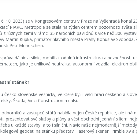
– 6. 10. 2023) se v Kongresovém centru v Praze na Vyšehradě konal 27.
ciací PIARC. Metropole se stala na týden centrem pozornosti světa sil
átů z různých zemí v rámci 35 národních pavilónů s více než 300 vysta
ravy Martin Kupka, primátor hlavního města Prahy Bohuslav Svoboda,
nosti Petr Mondschein.
práva dálnic a silnic, mobilita, odolná infrastruktura a bezpečnost, u
matech, jako je uhlíková neutralita, autonomní vozidla, elektromobily 
lastní stánek?
u Česko-slovenské vesničky, ve které byli i velcí hráči českého a slo
lsky, Škoda, Vinci Construction a další.
dborníků a zástupců států nabídla nejen České republice, ale i nám 
sti, prezentovat své služby a plány a vést obchodní jednání s lidmi nejen
 třeba u každé stavby, a to i silniční. Navíc naše nejmodernější metody 
é, kolegové geodeti na stánku představili laserový skener Trimble X9 a