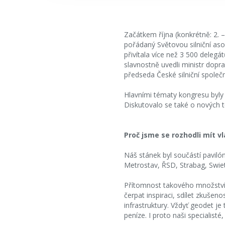
Začátkem října (konkrétně: 2. 
pořádaný Světovou silniční aso
přivítala více než 3 500 deleg
slavnostně uvedli ministr dop
předseda České silniční společ
Hlavními tématy kongresu byly s
Diskutovalo se také o nových té
Proč jsme se rozhodli mít v
Náš stánek byl součástí pavilón
Metrostav, ŘSD, Strabag, Swiete
Přítomnost takového množství o
čerpat inspiraci, sdílet zkušeno
infrastruktury. Vždyť geodet je
peníze. I proto naši specialist