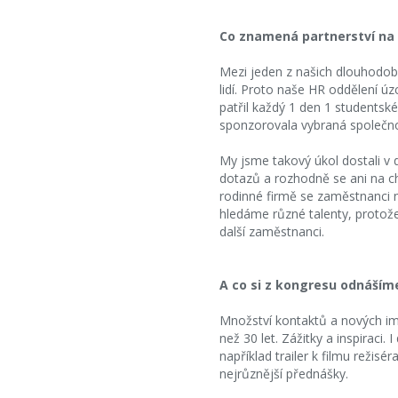
Co znamená partnerství na
Mezi jeden z našich dlouhodob
lidí. Proto naše HR oddělení ú
patřil každý 1 den 1 students
sponzorovala vybraná společnos
My jsme takový úkol dostali v 
dotazů a rozhodně se ani na chv
rodinné firmě se zaměstnanci n
hledáme různé talenty, protože
další zaměstnanci.
A co si z kongresu odnáším
Množství kontaktů a nových impu
než 30 let. Zážitky a inspirac
například trailer k filmu režis
nejrůznější přednášky.