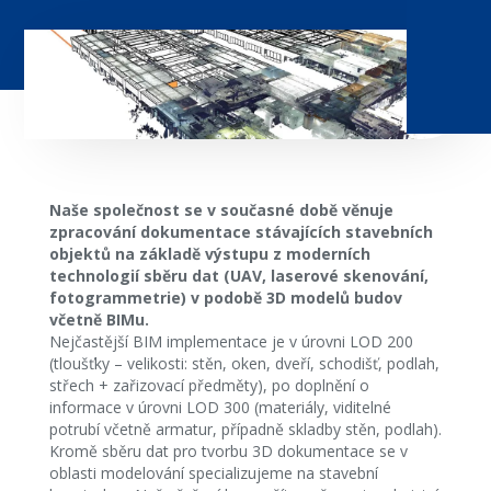
Naše společnost se v současné době věnuje
zpracování dokumentace stávajících stavebních
objektů na základě výstupu z moderních
technologií sběru dat (UAV, laserové skenování,
fotogrammetrie) v podobě 3D modelů budov
včetně BIMu.
Nejčastější BIM implementace je v úrovni LOD 200
(tloušťky – velikosti: stěn, oken, dveří, schodišť, podlah,
střech + zařizovací předměty), po doplnění o
informace v úrovni LOD 300 (materiály, viditelné
potrubí včetně armatur, případně skladby stěn, podlah).
Kromě sběru dat pro tvorbu 3D dokumentace se v
oblasti modelování specializujeme na stavební