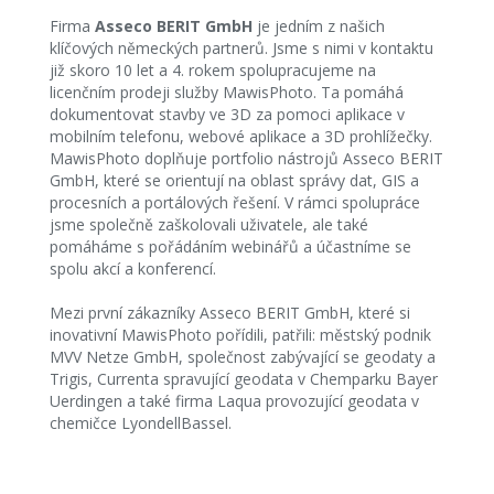
Firma
Asseco BERIT GmbH
je jedním z našich
klíčových německých partnerů. Jsme s nimi v kontaktu
již skoro 10 let a 4. rokem spolupracujeme na
licenčním prodeji služby MawisPhoto. Ta pomáhá
dokumentovat stavby ve 3D za pomoci aplikace v
mobilním telefonu, webové aplikace a 3D prohlížečky.
MawisPhoto doplňuje portfolio nástrojů Asseco BERIT
GmbH, které se orientují na oblast správy dat, GIS a
procesních a portálových řešení. V rámci spolupráce
jsme společně zaškolovali uživatele, ale také
pomáháme s pořádáním webinářů a účastníme se
spolu akcí a konferencí.
Mezi první zákazníky Asseco BERIT GmbH, které si
inovativní MawisPhoto pořídili, patřili: městský podnik
MVV Netze GmbH, společnost zabývající se geodaty a
Trigis, Currenta spravující geodata v Chemparku Bayer
Uerdingen a také firma Laqua provozující geodata v
chemičce LyondellBassel.