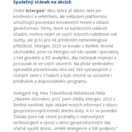
Společný stánek na akcích
Znáte
Intergeo
? Akci, která již dávno není jen
konferencí a veletrhem, ale exkluzivní platformou
umožňující prezentaci inovativních řešení v oblasti
geoinformací. Firmy, které se každoroční události
účastní, mohou nejen ve svých stáncích nabídnout své
služby, ale je to pro ně především networkingová
příležitost. Intergeo 2023 se konalo v Berlíně. Kromě
obchodníků jsme na Intergeo od nás vyslali i specialisty
z řad geodetů a 3D analytiků, aby načerpali inspiraci a
posouvali se ve svých oborech. Na ploše berlínského
výstaviště prezentovalo více než 560 vystavujících z
různých zemí v 5 halách a bylo možné se zúčastnit i
přednášek a doprovodného programu.
Kolegyně Ing. Inka Trávníčková Rubáčková řekla:
„Hlavním důvodem, proč jsem chtěla Intergeo 2023 v
Berlíně navštívit, bylo získání nových informací z oboru
geoprostorových trendů dnešní doby. A to se povedlo!
Získala jsem tak cenné poznatky o nejnovějších
technologiích a vývoji v rámci geoprostorových dat,
včetně využití dronů, umělé inteligence a SW podpory.“