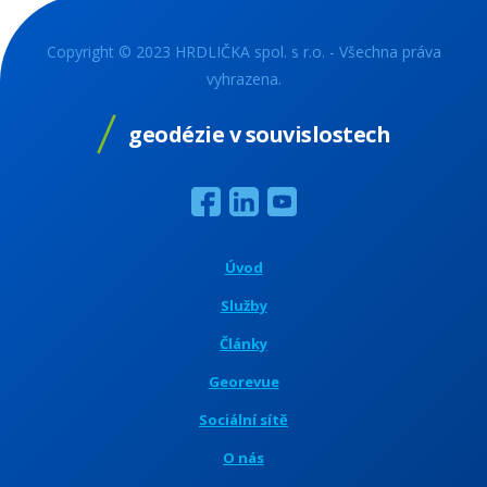
Copyright © 2023 HRDLIČKA spol. s r.o. - Všechna práva
vyhrazena.
geodézie v souvislostech
Úvod
Služby
Články
Georevue
Sociální sítě
O nás