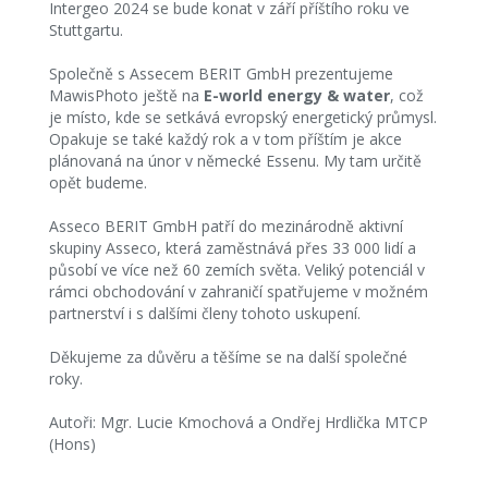
Intergeo 2024 se bude konat v září příštího roku ve
Stuttgartu.
Společně s Assecem BERIT GmbH prezentujeme
MawisPhoto ještě na
E-world energy & water
, což
je místo, kde se setkává evropský energetický průmysl.
Opakuje se také každý rok a v tom příštím je akce
plánovaná na únor v německé Essenu. My tam určitě
opět budeme.
Asseco BERIT GmbH patří do mezinárodně aktivní
skupiny Asseco, která zaměstnává přes 33 000 lidí a
působí ve více než 60 zemích světa. Veliký potenciál v
rámci obchodování v zahraničí spatřujeme v možném
partnerství i s dalšími členy tohoto uskupení.
Děkujeme za důvěru a těšíme se na další společné
roky.
Autoři: Mgr. Lucie Kmochová a Ondřej Hrdlička MTCP
(Hons)