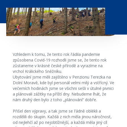
Vzhledem k tomu, že tento rok řádila pandemie
způsobena Covid-19 rozhodli jsme se, že tento rok
zůstaneme v krásné české přírodě a vyrazíme na
vrchol Králického Sněžníku.
Ubytování jsme měli zajištěno v Penzionu Terezka na
Dolní Moravě, kde byl personál velmi milý a vstřícný. Ve
večerních hodinách jsme se všichni sešli v útulné pivnici
a plánovali zážitky na příští dny. Nebudeme lhát, že
nám druhý den bylo z toho „plánování“ dobře.
Přišel den výpravy, a tak jsme se řádně oblékli a
rozdělili do skupin. Každá z nich měla jinou náročnost,
od nejlehčí až po nejobtížnější, a každá měla jiný cíl