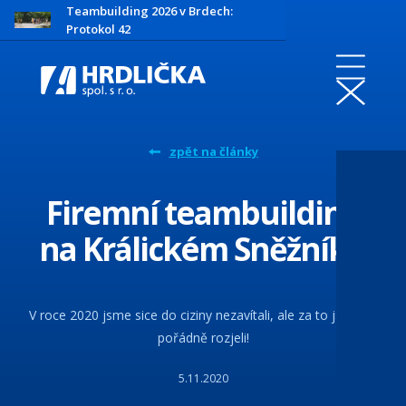
Teambuilding 2026 v Brdech:
Protokol 42
zpět na články
Firemní teambuilding
na Králickém Sněžníku
V roce 2020 jsme sice do ciziny nezavítali, ale za to jsme to
pořádně rozjeli!
5.11.2020