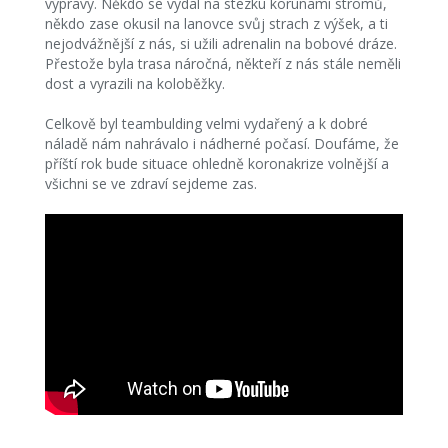
výpravy. Někdo se vydal na stezku korunami stromů,
někdo zase okusil na lanovce svůj strach z výšek, a ti
nejodvážnější z nás, si užili adrenalin na bobové dráze.
Přestože byla trasa náročná, někteří z nás stále neměli
dost a vyrazili na koloběžky.
Celkově byl teambulding velmi vydařený a k dobré
náladě nám nahrávalo i nádherné počasí. Doufáme, že
příští rok bude situace ohledně koronakrize volnější a
všichni se ve zdraví sejdeme zas.