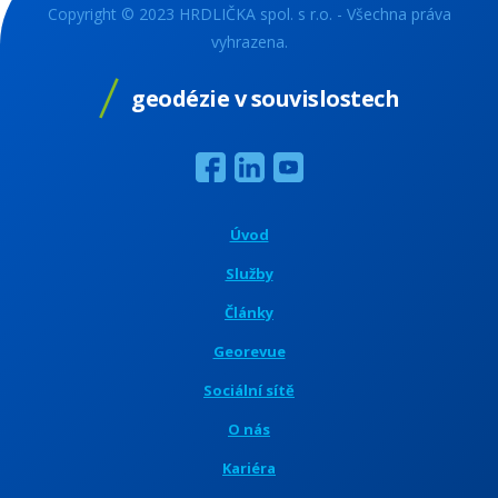
Copyright © 2023 HRDLIČKA spol. s r.o. - Všechna práva
vyhrazena.
geodézie v souvislostech
Úvod
Služby
Články
Georevue
Sociální sítě
O nás
Kariéra