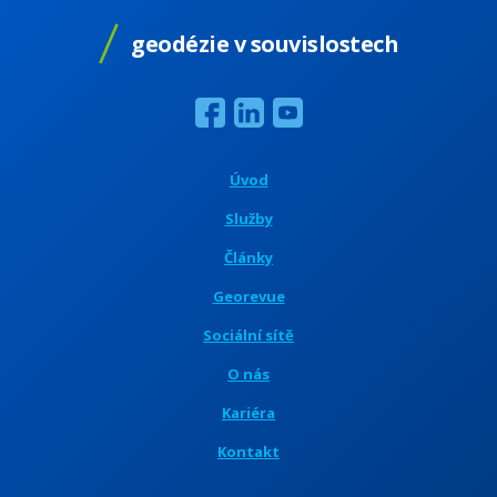
geodézie v souvislostech
Úvod
Služby
Články
Georevue
Sociální sítě
O nás
Kariéra
Kontakt