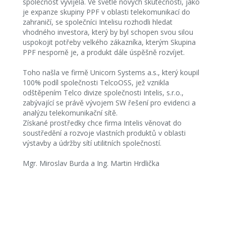
společnost vyvíjela. Ve světle nových skutečností, jako
je expanze skupiny PPF v oblasti telekomunikací do
zahraničí, se společníci Intelisu rozhodli hledat
vhodného investora, který by byl schopen svou silou
uspokojit potřeby velkého zákazníka, kterým Skupina
PPF nesporně je, a produkt dále úspěšně rozvíjet.
Toho našla ve firmě Unicorn Systems a.s., který koupil
100% podíl společnosti TelcoOSS, jež vznikla
odštěpením Telco divize společnosti Intelis, s.r.o.,
zabývající se právě vývojem SW řešení pro evidenci a
analýzu telekomunikační sítě.
Získané prostředky chce firma Intelis věnovat do
soustředění a rozvoje vlastních produktů v oblasti
výstavby a údržby sítí utilitních společností.
Mgr. Miroslav Burda a Ing. Martin Hrdlička