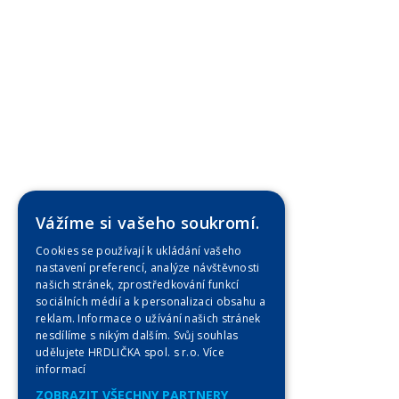
Vážíme si vašeho soukromí.
Cookies se používají k ukládání vašeho
nastavení preferencí, analýze návštěvnosti
našich stránek, zprostředkování funkcí
sociálních médií a k personalizaci obsahu a
reklam. Informace o užívání našich stránek
nesdílíme s nikým dalším. Svůj souhlas
udělujete HRDLIČKA spol. s r.o.
Více
informací
ZOBRAZIT VŠECHNY PARTNERY