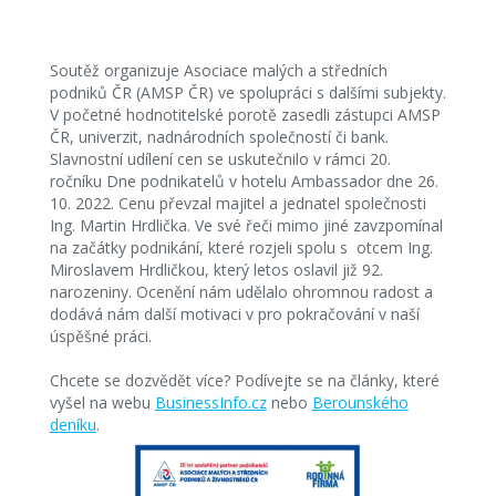
Soutěž organizuje Asociace malých a středních
podniků ČR (AMSP ČR) ve spolupráci s dalšími subjekty.
V početné hodnotitelské porotě zasedli zástupci AMSP
ČR, univerzit, nadnárodních společností či bank.
Slavnostní udílení cen se uskutečnilo v rámci 20.
ročníku Dne podnikatelů v hotelu Ambassador dne 26.
10. 2022. Cenu převzal majitel a jednatel společnosti
Ing. Martin Hrdlička. Ve své řeči mimo jiné zavzpomínal
na začátky podnikání, které rozjeli spolu s otcem Ing.
Miroslavem Hrdličkou, který letos oslavil již 92.
narozeniny. Ocenění nám udělalo ohromnou radost a
dodává nám další motivaci v pro pokračování v naší
úspěšné práci.
Chcete se dozvědět více? Podívejte se na články, které
vyšel na webu
BusinessInfo.cz
nebo
Berounského
deníku
.