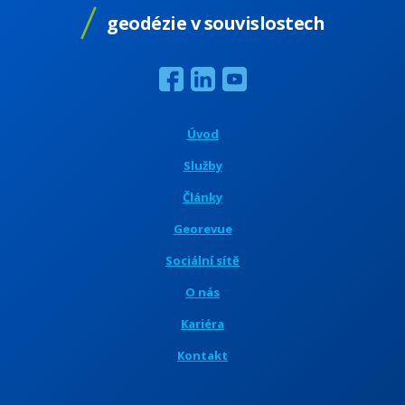
geodézie v souvislostech
Úvod
Služby
Články
Georevue
Sociální sítě
O nás
Kariéra
Kontakt