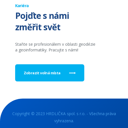
Kariéra
Pojďte s námi
změřit svět
Staňte se profesionálem v oblasti geodézie
a geoinformatiky. Pracujte s námi!
Zobrazit volná místa
Copyright © 2023 HRDLIČKA spol. s r.o. - Všechna práva
vyhrazena.