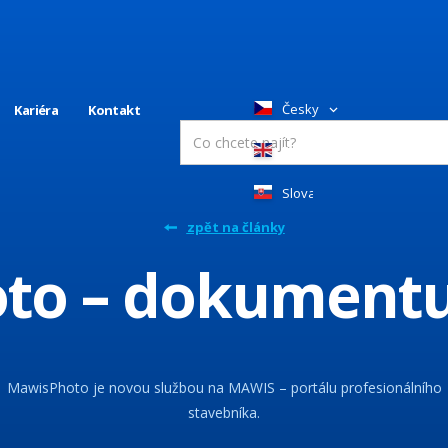
Česky
Kariéra
Kontakt
English
Slovakia
zpět na články
to – dokumentuj
MawisPhoto je novou službou na MAWIS – portálu profesionálního
stavebníka.