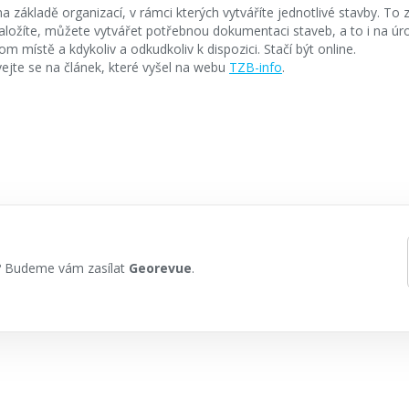
 základě organizací, v rámci kterých vytváříte jednotlivé stavby. To
i založíte, můžete vytvářet potřebnou dokumentaci staveb, a to i na úro
 místě a kdykoliv a odkudkoliv k dispozici. Stačí být online.
ejte se na článek, které vyšel na webu
TZB-info
.
h? Budeme vám zasílat
Georevue
.