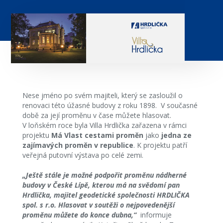
Nese jméno po svém majiteli, který se zasloužil o
renovaci této úžasné budovy z roku 1898. V současné
době za její proměnu v čase můžete hlasovat.
V loňském roce byla Villa Hrdlička zařazena v rámci
projektu
Má Vlast cestami proměn
jako
jedna ze
zajímavých proměn v republice
. K projektu patří
veřejná putovní výstava po celé zemi.
„Ještě stále je možné podpořit proměnu nádherné
budovy v České Lípě, kterou má na svědomí pan
Hrdlička, majitel geodetické společnosti HRDLIČKA
spol. s r.o. Hlasovat v soutěži o nejpovedenější
proměnu můžete do konce dubna,“
informuje