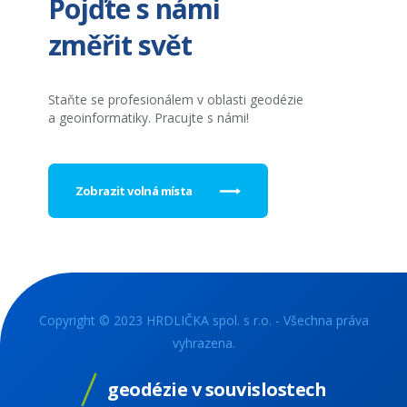
Pojďte s námi
změřit svět
Staňte se profesionálem v oblasti geodézie
a geoinformatiky. Pracujte s námi!
Zobrazit volná místa
Copyright © 2023 HRDLIČKA spol. s r.o. - Všechna práva
vyhrazena.
geodézie v souvislostech