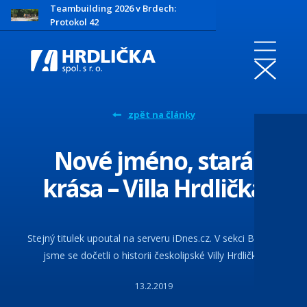
Teambuilding 2026 v Brdech:
Protokol 42
zpět na články
Nové jméno, stará
krása – Villa Hrdlička
Stejný titulek upoutal na serveru iDnes.cz. V sekci Bydlení
jsme se dočetli o historii českolipské Villy Hrdlička.
13.2.2019