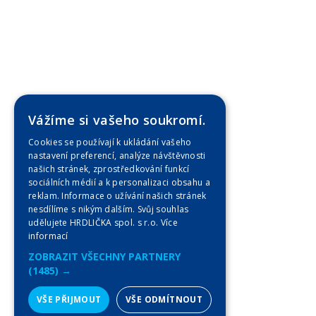
Vážíme si vašeho soukromí.
Cookies se používají k ukládání vašeho
nastavení preferencí, analýze návštěvnosti
našich stránek, zprostředkování funkcí
sociálních médií a k personalizaci obsahu a
reklam. Informace o užívání našich stránek
nesdílíme s nikým dalším. Svůj souhlas
udělujete HRDLIČKA spol. s r.o.
Více
informací
ZOBRAZIT VŠECHNY PARTNERY
(1485) →
VŠE PŘIJMOUT
VŠE ODMÍTNOUT