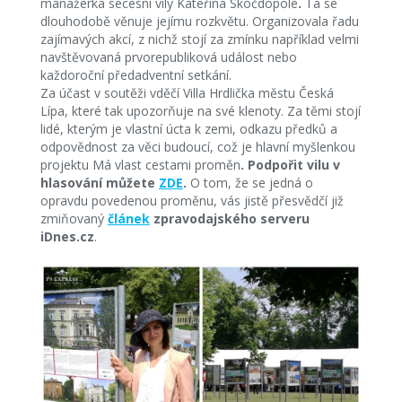
manažerka secesní vily Kateřina Skočdopole
.
Ta se
dlouhodobě věnuje jejímu rozkvětu. Organizovala řadu
zajímavých akcí, z nichž stojí za zmínku například velmi
navštěvovaná prvorepubliková událost nebo
každoroční předadventní setkání.
Za účast v soutěži vděčí Villa Hrdlička městu Česká
Lípa, které tak upozorňuje na své klenoty. Za těmi stojí
lidé, kterým je vlastní úcta k zemi, odkazu předků a
odpovědnost za věci budoucí, což je hlavní myšlenkou
projektu Má vlast cestami proměn
. Podpořit vilu v
hlasování můžete
ZDE
.
O tom, že se jedná o
opravdu povedenou proměnu, vás jistě přesvědčí již
zmiňovaný
článek
zpravodajského serveru
iDnes.cz
.