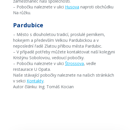
zaměstnanec naší společnosti.
– Pobočku naleznete v ulici
Husova
naproti obchůdku
Na růžku.
Pardubice
– Město s dlouholetou tradicí, proslulé perníkem,
hokejem a především Velkou Pardubickou a v
neposlední řadě Zlatou přilbou města Pardubic.
– V případě potřeby můžete kontaktovat naší kolegyni
Kristýnu Sobolovou, vedoucí pobočky.
– Pobočku naleznete v ulici
Štrossova
, vedle
restaurace U Opata.
Naše stávající pobočky naleznete na našich stránkách
v sekci
Kontakty
.
Autor článku: Ing. Tomáš Kocian