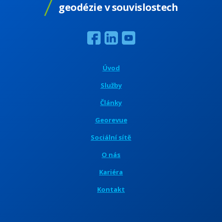
geodézie v souvislostech
Úvod
Služby
Články
Georevue
Sociální sítě
O nás
Kariéra
Kontakt