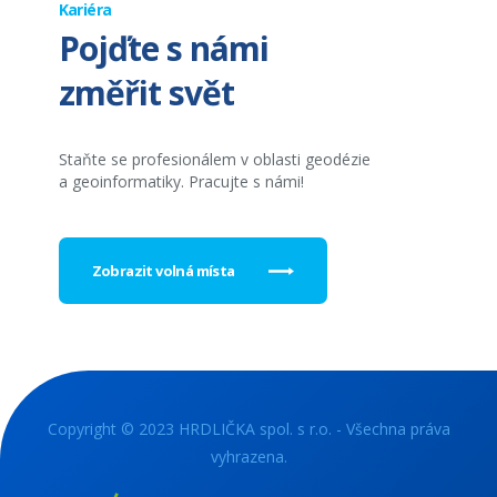
Kariéra
Pojďte s námi
změřit svět
Staňte se profesionálem v oblasti geodézie
a geoinformatiky. Pracujte s námi!
Zobrazit volná místa
Copyright © 2023 HRDLIČKA spol. s r.o. - Všechna práva
vyhrazena.