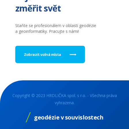
změřit svět
Staňte se profesionálem v oblasti geodézie
a geoinformatiky. Pracujte s námi!
Zobrazit volná místa
Copyright © 2023 HRDLIČKA spol. s r.o. - Všechna práva
vyhrazena.
geodézie v souvislostech