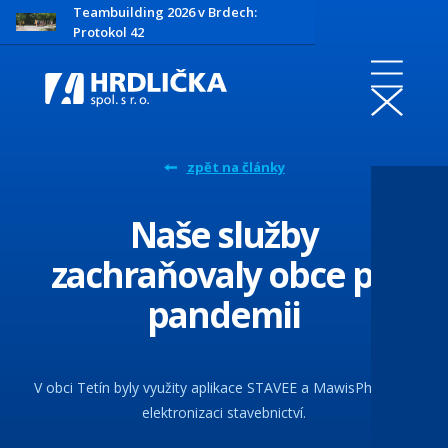
Teambuilding 2026 v Brdech:
Protokol 42
zpět na články
Naše služby
zachraňovaly obce při
pandemii
V obci Tetín byly využity aplikace STAVEE a MawisPhoto na
elektronizaci stavebnictví.