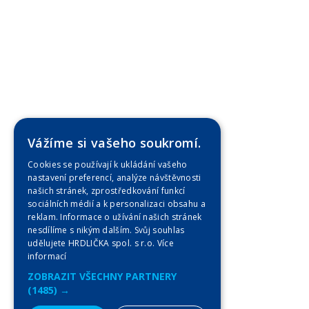
Vážíme si vašeho soukromí.
Cookies se používají k ukládání vašeho
nastavení preferencí, analýze návštěvnosti
našich stránek, zprostředkování funkcí
sociálních médií a k personalizaci obsahu a
reklam. Informace o užívání našich stránek
nesdílíme s nikým dalším. Svůj souhlas
udělujete HRDLIČKA spol. s r.o.
Více
informací
ZOBRAZIT VŠECHNY PARTNERY
(1485) →