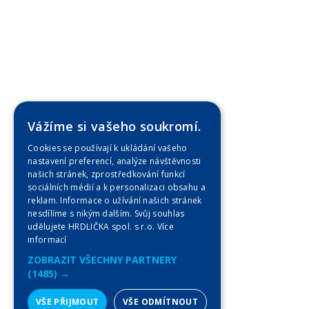
Vážíme si vašeho soukromí.
Cookies se používají k ukládání vašeho
nastavení preferencí, analýze návštěvnosti
našich stránek, zprostředkování funkcí
sociálních médií a k personalizaci obsahu a
reklam. Informace o užívání našich stránek
nesdílíme s nikým dalším. Svůj souhlas
udělujete HRDLIČKA spol. s r.o.
Více
informací
ZOBRAZIT VŠECHNY PARTNERY
(1485) →
VŠE PŘIJMOUT
VŠE ODMÍTNOUT