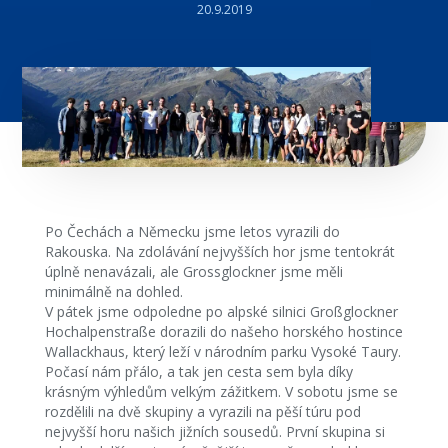
20.9.2019
Po Čechách a Německu jsme letos vyrazili do
Rakouska. Na zdolávání nejvyšších hor jsme tentokrát
úplně nenavázali, ale Grossglockner jsme měli
minimálně na dohled.
V pátek jsme odpoledne po alpské silnici Großglockner
Hochalpenstraße dorazili do našeho horského hostince
Wallackhaus, který leží v národním parku Vysoké Taury.
Počasí nám přálo, a tak jen cesta sem byla díky
krásným výhledům velkým zážitkem. V sobotu jsme se
rozdělili na dvě skupiny a vyrazili na pěší túru pod
nejvyšší horu našich jižních sousedů. První skupina si