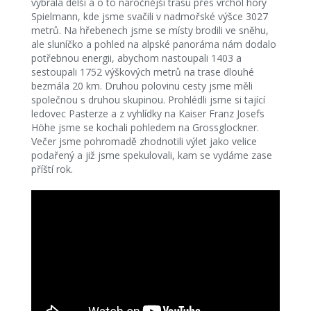
vybrala delší a o to náročnější trasu přes vrchol hory
Spielmann, kde jsme svačili v nadmořské výšce 3027
metrů. Na hřebenech jsme se místy brodili ve sněhu,
ale sluníčko a pohled na alpské panoráma nám dodalo
potřebnou energii, abychom nastoupali 1403 a
sestoupali 1752 výškových metrů na trase dlouhé
bezmála 20 km. Druhou polovinu cesty jsme měli
společnou s druhou skupinou. Prohlédli jsme si tající
ledovec Pasterze a z vyhlídky na Kaiser Franz Josefs
Höhe jsme se kochali pohledem na Grossglockner.
Večer jsme pohromadě zhodnotili výlet jako velice
podařený a již jsme spekulovali, kam se vydáme zase
příští rok.