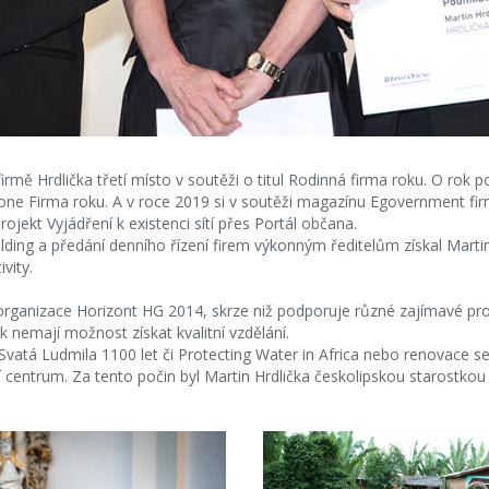
rmě Hrdlička třetí místo v soutěži o titul Rodinná firma roku. O rok po
fone Firma roku. A v roce 2019 si v soutěži magazínu Egovernment fi
rojekt Vyjádření k existenci sítí přes Portál občana.
lding a předání denního řízení firem výkonným ředitelům získal Martin H
vity.
organizace Horizont HG 2014, skrze niž podporuje různé zajímavé proj
ak nemají možnost získat kvalitní vzdělání.
 Svatá Ludmila 1100 let či Protecting Water in Africa nebo renovace sec
ací centrum. Za tento počin byl Martin Hrdlička českolipskou starostk