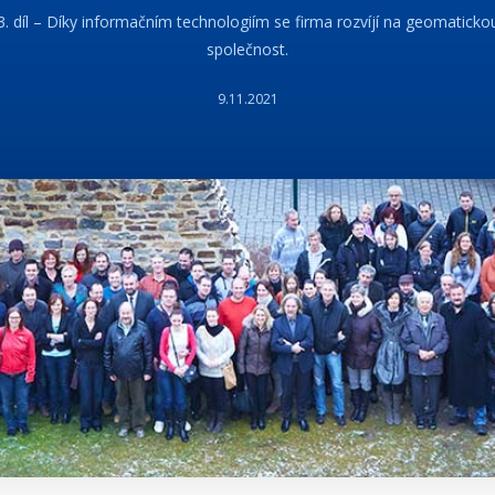
3. díl – Díky informačním technologiím se firma rozvíjí na geomaticko
společnost.
9.11.2021