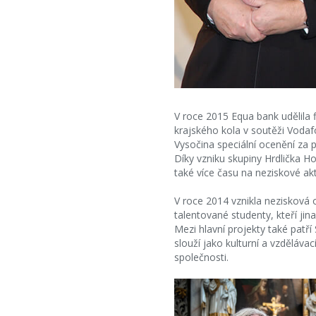
V roce 2015 Equa bank udělila fi
krajského kola v soutěži Voda
Vysočina speciální ocenění za p
Díky vzniku skupiny Hrdlička Ho
také více času na neziskové akti
V roce 2014 vznikla nezisková 
talentované studenty, kteří jin
Mezi hlavní projekty také patří
slouží jako kulturní a vzděláv
společnosti.