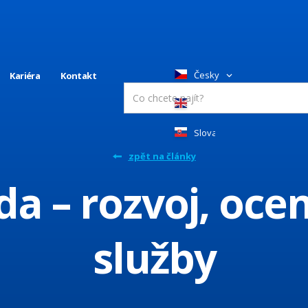
Česky
Kariéra
Kontakt
English
Slovakia
zpět na články
da – rozvoj, oce
služby