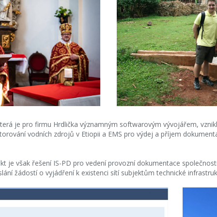
, která je pro firmu Hrdlička významným softwarovým vývojářem, vznik
orování vodních zdrojů v Etiopii a EMS pro výdej a příjem dokument
t je však řešení IS-PD pro vedení provozní dokumentace společnosti
ní žádostí o vyjádření k existenci sítí subjektům technické infrastruk