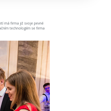
etí má firma již svoje pevné
mačním technologiím se firma