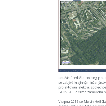
Součástí Hrdlička Holding jso
se zabývá krajinným inženýrstv
projektování elektra. Společ
GEOSTAR je firma zaměřená na
V srpnu 2019 se Martin Hrdličk