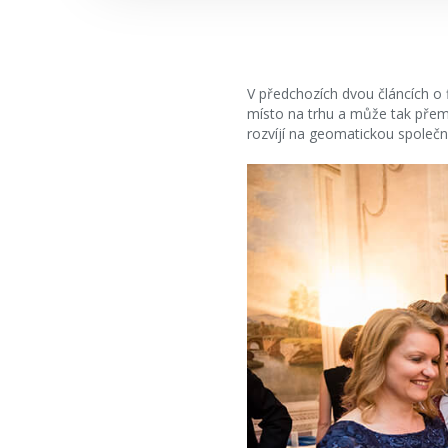
V předchozích dvou článcích o 
místo na trhu a může tak přemý
rozvíjí na geomatickou společn