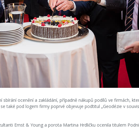
 sbírání ocenění a zakládání, případně nákupů podílů ve firmách, kter
 se také pod logem firmy poprvé objevuje podtitul „Geodézie v souvis
zultanti Ernst & Young a porota Martina Hrdličku ocenila titulem Podn