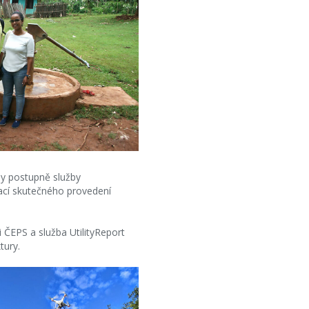
ly postupně služby
ací skutečného provedení
 ČEPS a služba UtilityReport
tury.