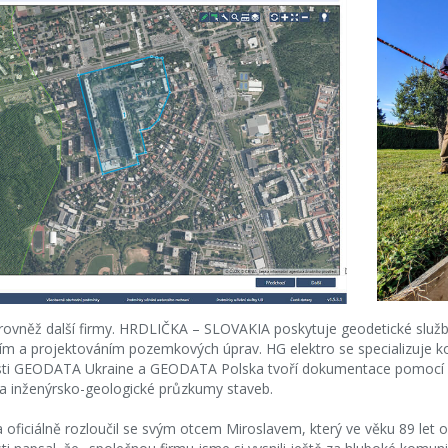
u rovněž další firmy. HRDLIČKA – SLOVAKIA poskytuje geodetické služ
ím a projektováním pozemkových úprav. HG elektro se specializuje ko
nosti GEODATA Ukraine a GEODATA Polska tvoří dokumentace pomocí 
 inženýrsko-geologické průzkumy staveb.
a oficiálně rozloučil se svým otcem Miroslavem, který ve věku 89 let