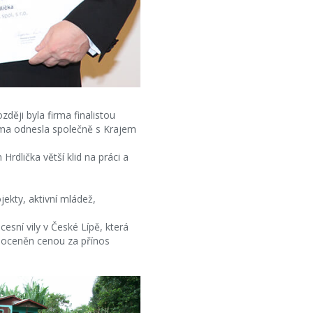
zději byla firma finalistou
rma odnesla společně s Krajem
rdlička větší klid na práci a
ekty, aktivní mládež,
esní vily v České Lípě, která
ou oceněn cenou za přínos