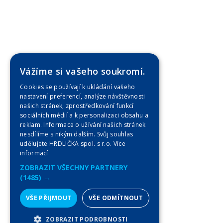
Vážíme si vašeho soukromí.
Cookies se používají k ukládání vašeho
nastavení preferencí, analýze návštěvnosti
našich stránek, zprostředkování funkcí
sociálních médií a k personalizaci obsahu a
reklam. Informace o užívání našich stránek
nesdílíme s nikým dalším. Svůj souhlas
udělujete HRDLIČKA spol. s r.o.
Více
informací
ZOBRAZIT VŠECHNY PARTNERY
(1485) →
VŠE PŘIJMOUT
VŠE ODMÍTNOUT
ZOBRAZIT PODROBNOSTI