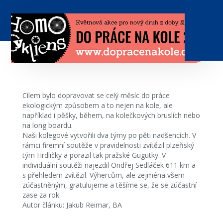
Cílem bylo dopravovat se celý měsíc do práce
ekologickým způsobem a to nejen na kole, ale
například i pěšky, během, na kolečkových bruslích nebo
na long boardu.
Naši kolegové vytvořili dva týmy po pěti nadšencích. V
rámci firemní soutěže v pravidelnosti zvítězil plzeňský
tým Hrdličky a porazil tak pražské Gugutky. V
individuální soutěži najezdil Ondřej Sedláček 611 km a
s přehledem zvítězil. Výhercům, ale zejména všem
zúčastněným, gratulujeme a těšíme se, že se zúčastní
zase za rok.
Autor článku: Jakub Reimar, BA