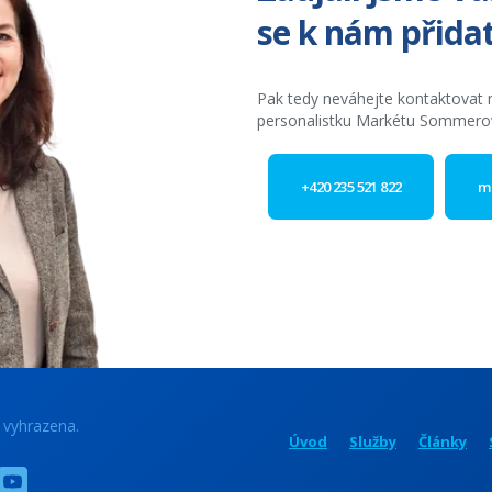
se k nám přida
Pak tedy neváhejte kontaktovat 
personalistku Markétu Sommero
+420 235 521 822
m
 vyhrazena.
Úvod
Služby
Články