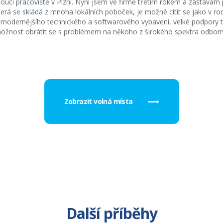
doucí pracoviště v Plzni. Nyní jsem ve firmě třetím rokem a zastávám 
terá se skládá z mnoha lokálních poboček, je možné cítit se jako v rod
jmodernějšího technického a softwarového vybavení, velké podpory
možnost obrátit se s problémem na někoho z širokého spektra odbor
Zobrazit volná místa
Další příběhy