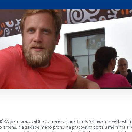
KA jsem pracoval 8 let v malé rodinné firmě. Vzhledem k velikosti f
o změně. Na základě mého profilu na pracovním portálu mě firma Hrdli