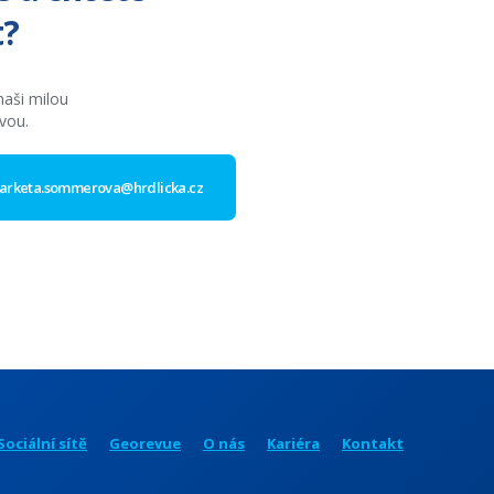
t?
naši milou
vou.
arketa.sommerova@hrdlicka.cz
Sociální sítě
Georevue
O nás
Kariéra
Kontakt