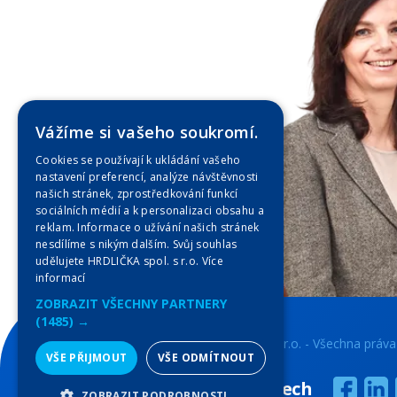
Vážíme si vašeho soukromí.
Cookies se používají k ukládání vašeho
nastavení preferencí, analýze návštěvnosti
našich stránek, zprostředkování funkcí
sociálních médií a k personalizaci obsahu a
reklam. Informace o užívání našich stránek
nesdílíme s nikým dalším. Svůj souhlas
udělujete HRDLIČKA spol. s r.o.
Více
informací
ZOBRAZIT VŠECHNY PARTNERY
(1485) →
Copyright © 2023 HRDLIČKA spol. s r.o. - Všechna práva
VŠE PŘIJMOUT
VŠE ODMÍTNOUT
geodézie v souvislostech
ZOBRAZIT PODROBNOSTI