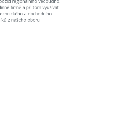
pozici regionálního vedoucího.
inné firmě a při tom využívat
 technického a obchodního
níků z našeho oboru